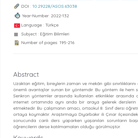
DOI :
10.29228/ASOS.63038
Year-Number: 2022-132
Language : Türkçe
Subject : Eğitim Bilimleri
Number of pages: 195-216
Abstract
Uzaktan eğitim, bireylerin zaman ve mekân gibi sınırlılıkların
önemli avantajlar sunan bir yöntemdir. Bu yöntem ile hem s
Senkron yöntemler arasında kullanılan etkinlikler arasında 
internet ortamında aynı anda bir araya gelerek derslerin i
etmektedir. Bu çalışmanın amacı, ortaokul 8. Sınıf dersi öğret
ortaya koymaktır. Araştırmaya Diyarbakır ili Çınar ilçesind
sonucunda canlı ders yaparken yaşanılan sorunların başınd
öğrencilerin derse katılmamaları olduğu görülmüştür.
Keywords