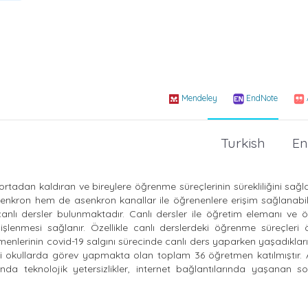
Mendeley
EndNote
Turkish
En
ı ortadan kaldıran ve bireylere öğrenme süreçlerinin sürekliliğini sa
enkron hem de asenkron kanallar ile öğrenenlere erişim sağlanabil
canlı dersler bulunmaktadır. Canlı dersler ile öğretim elemanı ve 
şlenmesi sağlanır. Özellikle canlı derslerdeki öğrenme süreçleri
menlerinin covid-19 salgını sürecinde canlı ders yaparken yaşadıkları
eki okullarda görev yapmakta olan toplam 36 öğretmen katılmıştır.
a teknolojik yetersizlikler, internet bağlantılarında yaşanan so