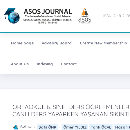
ISSN: 2148-248
Home page
Advisory Board
Create New Membership
About Us
Indexing
Contact
ORTAOKUL 8. SINIF DERS ÖĞRETMENLERİ
CANLI DERS YAPARKEN YAŞANAN SIKINT
Author :
-
Şafii ÖNK
Ömer YILDIZ
Tarık ÖCAL
Hasan 