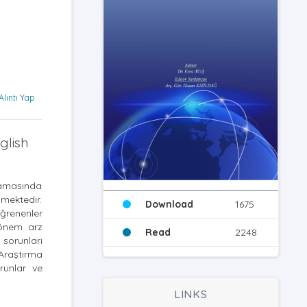
Alıntı Yap
glish
ğlamasında
mektedir.
Download
1675
öğrenenler
 önem arz
Read
2248
 sorunları
 Araştırma
runlar ve
LINKS