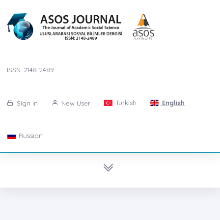
ISSN: 2148-2489
Turkish
English
Sign in
New User
Russian