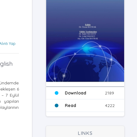
Alıntı Yap
glish
n gündemde
çekleşen 6
Download
2189
 – 7 Eylül
a yapılan
Read
4222
aylarının
LINKS