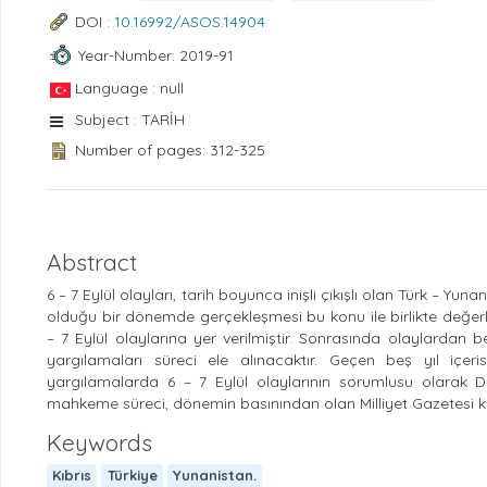
DOI :
10.16992/ASOS.14904
Year-Number: 2019-91
Language : null
Subject : TARİH
Number of pages: 312-325
Abstract
6 – 7 Eylül olayları, tarih boyunca inişli çıkışlı olan Türk – Yu
olduğu bir dönemde gerçekleşmesi bu konu ile birlikte değerle
– 7 Eylül olaylarına yer verilmiştir. Sonrasında olaylardan
yargılamaları süreci ele alınacaktır. Geçen beş yıl içer
yargılamalarda 6 – 7 Eylül olaylarının sorumlusu olarak D
mahkeme süreci, dönemin basınından olan Milliyet Gazetesi kull
Keywords
Kıbrıs
Türkiye
Yunanistan.