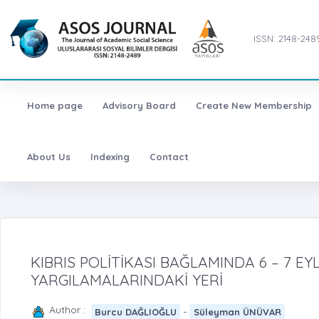
ISSN: 2148-248
Home page
Advisory Board
Create New Membership
About Us
Indexing
Contact
KIBRIS POLİTİKASI BAĞLAMINDA 6 – 7 EY
YARGILAMALARINDAKİ YERİ
Author :
-
Burcu DAĞLIOĞLU
Süleyman ÜNÜVAR