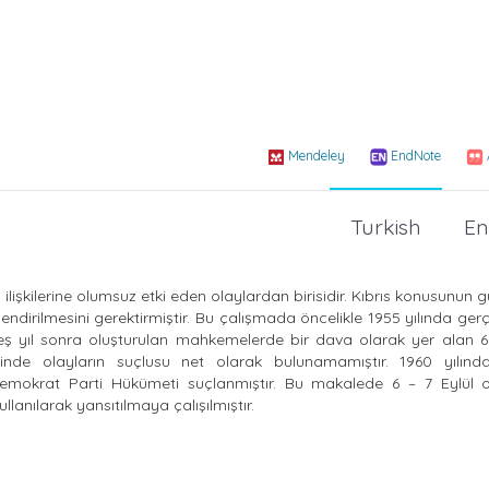
Mendeley
EndNote
Turkish
En
nan ilişkilerine olumsuz etki eden olaylardan birisidir. Kıbrıs konusunu
ndirilmesini gerektirmiştir. Bu çalışmada öncelikle 1955 yılında ger
 beş yıl sonra oluşturulan mahkemelerde bir dava olarak yer alan 6
isinde olayların suçlusu net olarak bulunamamıştır. 1960 yılınd
emokrat Parti Hükümeti suçlanmıştır. Bu makalede 6 – 7 Eylül ol
anılarak yansıtılmaya çalışılmıştır.