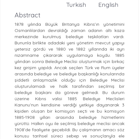
Turkish
English
Abstract
1878 yılında Büyük Britanya Kıbrıs’ın yönetimini
Osmanlılardan devraldığı zaman adanın altı kaza
merkezinde kurulmuş belediye teşkilatları vardı.
Bununla birlikte adadaki yeni yönetim mevcut yapıyı
yetersiz gördü ve 1880 ve 1882 yıllarında iki ayrı
nizamname çıkararak uygulamaya koydu. 1885
yılından sonra Belediye Meclisi oluşturmak için birkaç
kez girişim yapıldı. Ancak seçilen Türk ve Rum üyeler
arasında belediye ve belediye başkanlığı konularında
şiddetli anlaşmazlık olduğu için Belediye Meclisi
oluşturulamadı ve halk tarafından seçilmiş bir
belediye başkanı da göreve gelmedi. Bu durum
üzerine Kıbrıs valisi 1885 Belediye Meclisleri
Kanunu’nun kendisine verdiği yetkiye dayanarak 3
kişiden oluşan bir komisyon seçti ve bu komisyon
1885-1908 yılları arasında belediye hizmetlerini
yürüttü. Halkın oyu ile seçilmiş belediye meclisi ancak
1908’de faaliyete geçebildi. Bu çalışmanın amacı söz
konusu tarihsel süreci sebep ve sonuçlarıyla ele