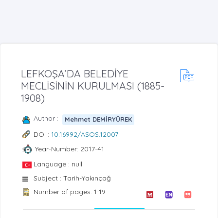
LEFKOŞA’DA BELEDİYE
MECLİSİNİN KURULMASI (1885-
1908)
Author :
Mehmet DEMİRYÜREK
DOI :
10.16992/ASOS.12007
Year-Number: 2017-41
Language : null
Subject : Tarih-Yakınçağ
Number of pages: 1-19