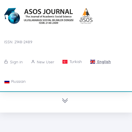
ISSN: 2148-2489
Turkish
English
Sign in
New User
Russian