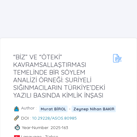
“BİZ” VE “ÖTEKİ”
KAVRAMSALLAŞTIRMASI
TEMELİNDE BİR SÖYLEM
ANALİZİ ÖRNEĞİ: SURİYELİ
SIĞINMACILARIN TÜRKİYE’DEKİ
YAZILI BASINDA KİMLİK İNŞASI
Author :
-
Murat BİROL
Zeynep Nihan BAKIR
DOI :
10.29228/ASOS.80985
Year-Number: 2025-163
Language : Türkçe