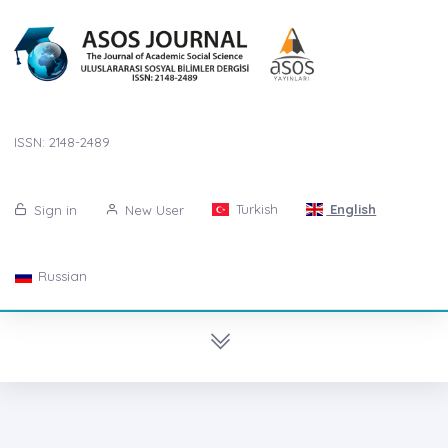
ISSN: 2148-2489
Turkish
English
Sign in
New User
Russian