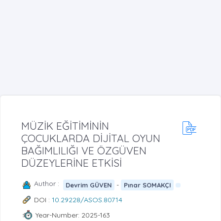
MÜZİK EĞİTİMİNİN
ÇOCUKLARDA DİJİTAL OYUN
BAĞIMLILIĞI VE ÖZGÜVEN
DÜZEYLERİNE ETKİSİ
Author :
-
Devrim GÜVEN
Pınar SOMAKÇI
DOI :
10.29228/ASOS.80714
Year-Number: 2025-163