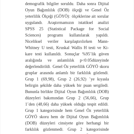
demografik bilgiler soruldu. Daha sonra Dijital
Oyun Bağımlılık (DOB) ölçeği ve Genel Öz
yeterlilik Ölçeği (GÖYÖ): ölçeklerine ait sorular
uygulandı. Araştırmamızın istatiksel analizi
SPSS 25 (Statistical Package for Social
Sciences) programı kullanılarak yapıldı.
Niceliksel veriler karşılaştırılırken Mann-
Whitney U testi, Kruskal Wallis H testi ve Ki-
kare testi kullanıldı. Sonuçlar %95’lik güven
aralığında ve anlamlılık p<0.05düzeyinde
değerlendirildi. Genel Öz yeterlilik GÖYÖ skoru
gruplar arasında anlamlı bir farklılık gözlendi.
Grup 1 (69,98), Grup 2 (26,92) ’ye kıyasla
belirgin şekilde daha yüksek bir puan sergiledi.
Bununla birlikte Dijital Oyun Bağımlılık (DOB)
düzeyleri bakımından Grup 2 (56,66), Grup
1’den (48,66) daha yüksek olduğu tespit edildi.
Grup 1 kategorisinde hem Genel Öz yeterlilik
GÖYÖ skoru hem de Dijital Oyun Bağımlılık
(DOB) düzeyleri cinsiyete göre herhangi bir
farklılık gözlenmedi. Grup 2 kategorisinde