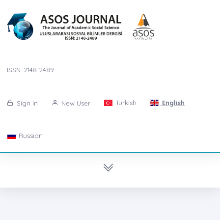
ISSN: 2148-2489
Turkish
English
Sign in
New User
Russian