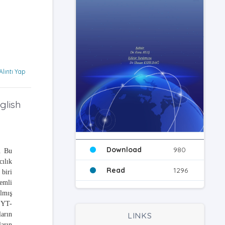
Alıntı Yap
glish
Download
980
r. Bu
cılık
Read
1296
 biri
nemli
ılmış
(SYT-
ların
LINKS
ların