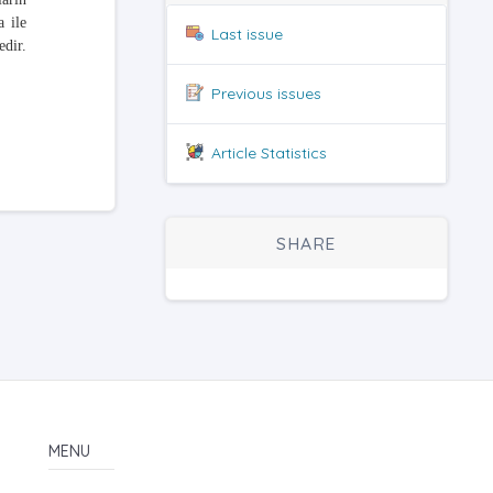
a ile
Last issue
dir.
Previous issues
Article Statistics
SHARE
MENU