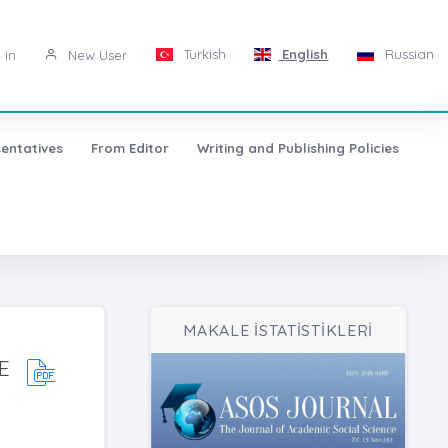
Turkish
English
Russian
 in
New User
entatives
From Editor
Writing and Publishing Policies
MAKALE İSTATİSTİKLERİ
E