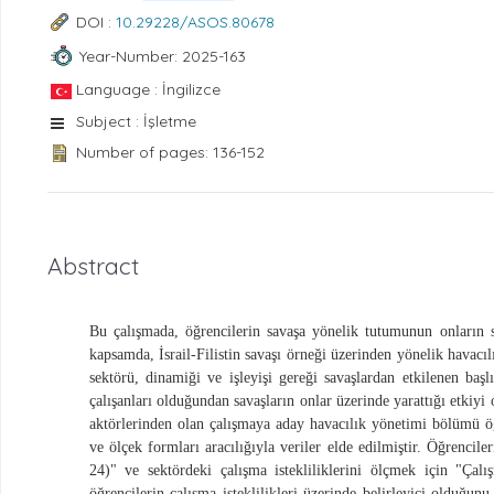
DOI :
10.29228/ASOS.80678
Year-Number: 2025-163
Language : İngilizce
Subject : İşletme
Number of pages: 136-152
Abstract
Bu çalışmada, öğrencilerin savaşa yönelik tutumunun onların se
kapsamda, İsrail-Filistin savaşı örneği üzerinden yönelik havacı
sektörü, dinamiği ve işleyişi gereği savaşlardan etkilenen başl
çalışanları olduğundan savaşların onlar üzerinde yarattığı etki
aktörlerinden olan çalışmaya aday havacılık yönetimi bölümü öğr
ve ölçek formları aracılığıyla veriler elde edilmiştir. Öğrenc
24)" ve sektördeki çalışma istekliliklerini ölçmek için "Çalış
öğrencilerin çalışma isteklilikleri üzerinde belirleyici olduğu