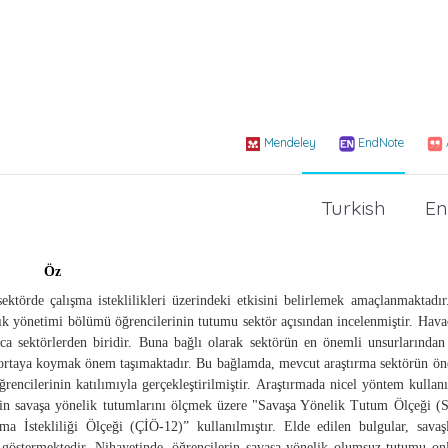
Mendeley
EndNote
Turkish
En
Öz
ktörde çalışma isteklilikleri üzerindeki etkisini belirlemek amaçlanmaktadı
lık yönetimi bölümü öğrencilerinin tutumu sektör açısından incelenmiştir. Hava
ıca sektörlerden biridir. Buna bağlı olarak sektörün en önemli unsurlarından
yi ortaya koymak önem taşımaktadır. Bu bağlamda, mevcut araştırma sektörün ö
encilerinin katılımıyla gerçekleştirilmiştir. Araştırmada nicel yöntem kullan
ilerin savaşa yönelik tutumlarını ölçmek üzere "Savaşa Yönelik Tutum Ölçeği 
ma İstekliliği Ölçeği (ÇİÖ-12)” kullanılmıştır. Elde edilen bulgular, savaş
nu göstermektedir. Nihayetinde, öğrencilerin savaşa yönelik olumsuz tutumu on