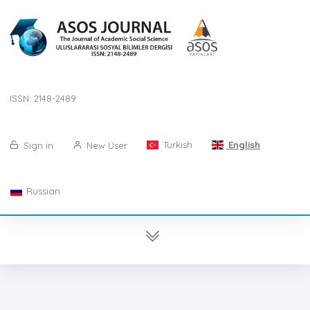
ISSN: 2148-2489
Turkish
English
Sign in
New User
Russian