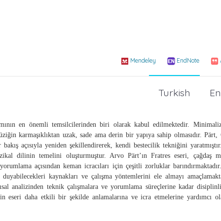
Mendeley
EndNote
Turkish
En
nın en önemli temsilcilerinden biri olarak kabul edilmektedir. Minimali
ziğin karmaşıklıktan uzak, sade ama derin bir yapıya sahip olmasıdır. Pärt, 
kış açısıyla yeniden şekillendirerek, kendi bestecilik tekniğini yaratmıştı
zikal dilinin temelini oluşturmuştur. Arvo Pärt’ın Fratres eseri, çağdaş m
orumlama açısından keman icracıları için çeşitli zorluklar barındırmaktadır
aç duyabilecekleri kaynakları ve çalışma yöntemlerini ele almayı amaçlamakta
pısal analizinden teknik çalışmalara ve yorumlama süreçlerine kadar disiplinl
in eseri daha etkili bir şekilde anlamalarına ve icra etmelerine yardımcı ol