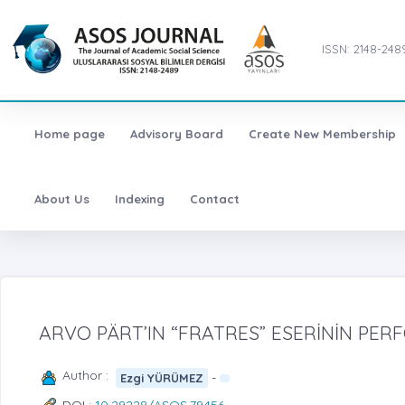
ISSN: 2148-248
Home page
Advisory Board
Create New Membership
About Us
Indexing
Contact
ARVO PÄRT’IN “FRATRES” ESERİNİN PER
Author :
-
Ezgi YÜRÜMEZ