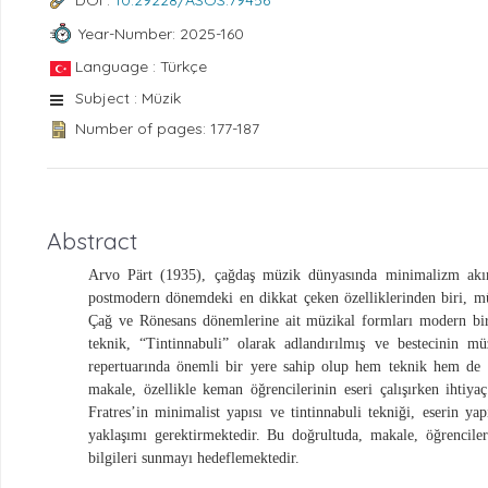
DOI :
10.29228/ASOS.79456
Year-Number: 2025-160
Language : Türkçe
Subject : Müzik
Number of pages: 177-187
Abstract
Arvo Pärt (1935), çağdaş müzik dünyasında minimalizm akımı
postmodern dönemdeki en dikkat çeken özelliklerinden biri, mü
Çağ ve Rönesans dönemlerine ait müzikal formları modern bir ba
teknik, “Tintinnabuli” olarak adlandırılmış ve bestecinin mü
repertuarında önemli bir yere sahip olup hem teknik hem de y
makale, özellikle keman öğrencilerinin eseri çalışırken ihtiy
Fratres’in minimalist yapısı ve tintinnabuli tekniği, eserin ya
yaklaşımı gerektirmektedir. Bu doğrultuda, makale, öğrenciler
bilgileri sunmayı hedeflemektedir.