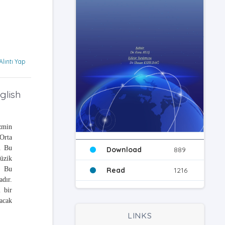
Alıntı Yap
glish
zmin
Orta
r. Bu
Download
889
üzik
. Bu
Read
1216
dır.
i bir
acak
LINKS