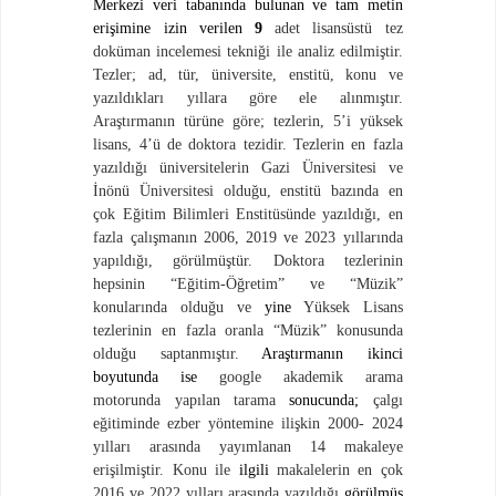
Merkezi veri tabanında bulunan ve tam metin
erişimine izin verilen
9
adet
lisansüstü tez
doküman incelemesi tekniği ile analiz edilmiştir.
Tezler; ad, tür, üniversite, enstitü, konu ve
yazıldıkları yıllara göre ele alınmıştır.
Araştırmanın türüne göre; tezlerin, 5’i yüksek
lisans, 4’ü de doktora tezidir. Tezlerin en fazla
yazıldığı üniversitelerin Gazi Üniversitesi ve
İnönü Üniversitesi olduğu, enstitü bazında en
çok Eğitim Bilimleri Enstitüsünde yazıldığı, en
fazla çalışmanın 2006, 2019 ve 2023 yıllarında
yapıldığı, görülmüştür. Doktora tezlerinin
hepsinin “Eğitim-Öğretim” ve “Müzik”
konularında olduğu ve
yine
Yüksek Lisans
tezlerinin en fazla oranla “Müzik” konusunda
olduğu saptanmıştır.
Araştırmanın ikinci
boyutunda ise
google akademik arama
motorunda yapılan tarama
sonucunda;
çalgı
eğitiminde ezber yöntemine ilişkin 2000- 2024
yılları arasında yayımlanan 14 makaleye
erişilmiştir. Konu ile
ilgili
makalelerin en çok
2016 ve 2022 yılları arasında yazıldığı
görülmüş