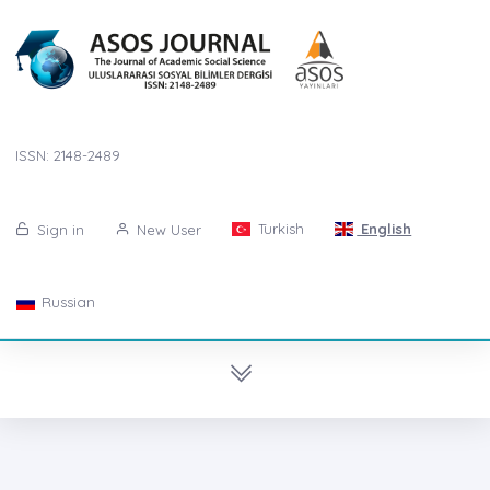
ISSN: 2148-2489
Turkish
English
Sign in
New User
Russian