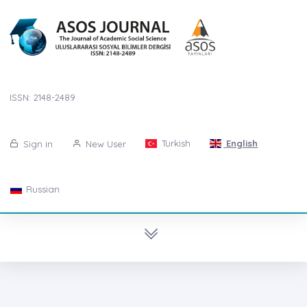
ISSN: 2148-2489
Turkish
English
Sign in
New User
Russian