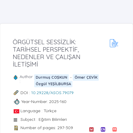
ÖRGÜTSEL SESSİZLİK:
TARİHSEL PERSPEKTİF,
NEDENLER VE ÇALIŞAN
İLETİŞİMİ
Author
-
Durmuş COŞKUN
Ömer ÇEVİK
:
Özgül YEŞİLBURSA
DOI :
10.29228/ASOS.79079
Year-Number: 2025-160
Language : Türkçe
Subject : Eğitim Bilimleri
Number of pages: 297-309