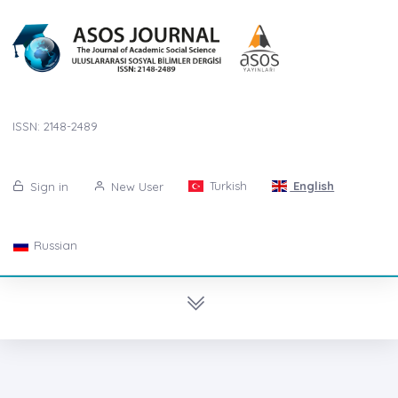
ISSN: 2148-2489
Turkish
English
Sign in
New User
Russian