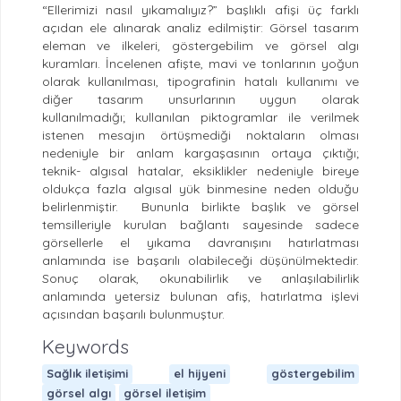
“Ellerimizi nasıl yıkamalıyız?” başlıklı afişi üç farklı
açıdan ele alınarak analiz edilmiştir: Görsel tasarım
eleman ve ilkeleri, göstergebilim ve görsel algı
kuramları. İncelenen afişte, mavi ve tonlarının yoğun
olarak kullanılması, tipografinin hatalı kullanımı ve
diğer tasarım unsurlarının uygun olarak
kullanılmadığı; kullanılan piktogramlar ile verilmek
istenen mesajın örtüşmediği noktaların olması
nedeniyle bir anlam kargaşasının ortaya çıktığı;
teknik- algısal hatalar, eksiklikler nedeniyle bireye
oldukça fazla algısal yük binmesine neden olduğu
belirlenmiştir. Bununla birlikte başlık ve görsel
temsilleriyle kurulan bağlantı sayesinde sadece
görsellerle el yıkama davranışını hatırlatması
anlamında ise başarılı olabileceği düşünülmektedir.
Sonuç olarak, okunabilirlik ve anlaşılabilirlik
anlamında yetersiz bulunan afiş, hatırlatma işlevi
açısından başarılı bulunmuştur.
Keywords
Sağlık iletişimi
el hijyeni
göstergebilim
görsel algı
görsel iletişim