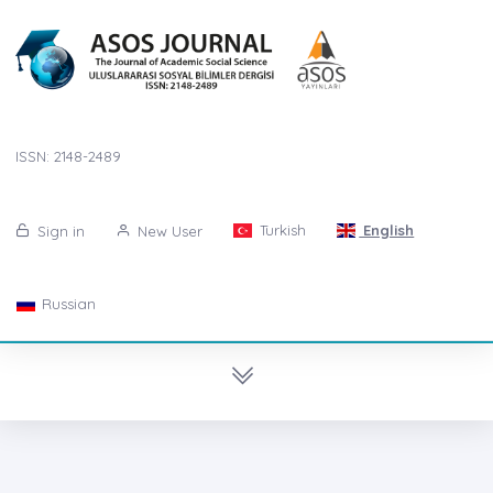
ISSN: 2148-2489
Turkish
English
Sign in
New User
Russian