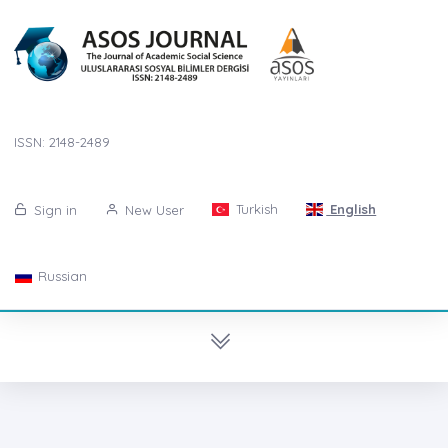
ISSN: 2148-2489
Turkish
English
Sign in
New User
Russian