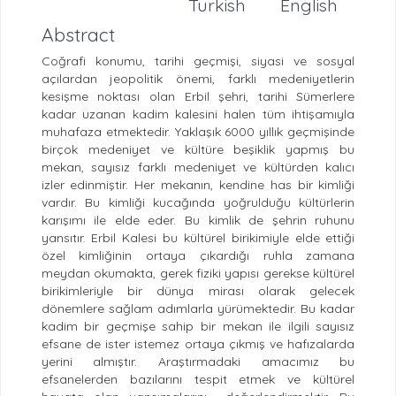
Turkish
English
Abstract
Coğrafi konumu, tarihi geçmişi, siyasi ve sosyal
açılardan jeopolitik önemi, farklı medeniyetlerin
kesişme noktası olan Erbil şehri, tarihi Sümerlere
kadar uzanan kadim kalesini halen tüm ihtişamıyla
muhafaza etmektedir. Yaklaşık 6000 yıllık geçmişinde
birçok medeniyet ve kültüre beşiklik yapmış bu
mekan, sayısız farklı medeniyet ve kültürden kalıcı
izler edinmiştir. Her mekanın, kendine has bir kimliği
vardır. Bu kimliği kucağında yoğrulduğu kültürlerin
karışımı ile elde eder. Bu kimlik de şehrin ruhunu
yansıtır. Erbil Kalesi bu kültürel birikimiyle elde ettiği
özel kimliğinin ortaya çıkardığı ruhla zamana
meydan okumakta, gerek fiziki yapısı gerekse kültürel
birikimleriyle bir dünya mirası olarak gelecek
dönemlere sağlam adımlarla yürümektedir. Bu kadar
kadim bir geçmişe sahip bir mekan ile ilgili sayısız
efsane de ister istemez ortaya çıkmış ve hafızalarda
yerini almıştır. Araştırmadaki amacımız bu
efsanelerden bazılarını tespit etmek ve kültürel