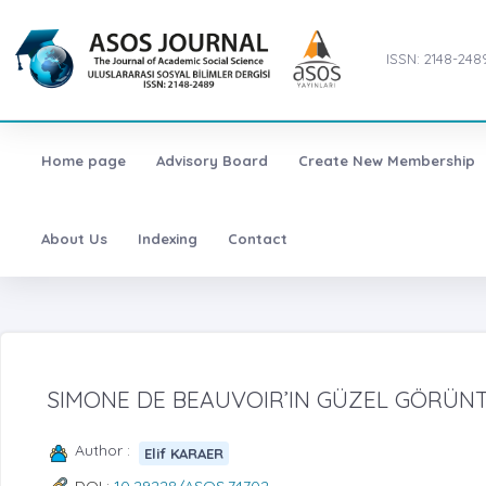
ISSN: 2148-248
Home page
Advisory Board
Create New Membership
About Us
Indexing
Contact
SIMONE DE BEAUVOIR’IN GÜZEL GÖRÜN
Author :
Elif KARAER