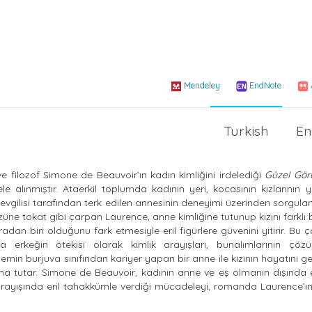
Mendeley
EndNote
Turkish
En
ve filozof Simone de Beauvoir’ın kadın kimliğini irdelediği
Güzel Gör
 alınmıştır. Ataerkil toplumda kadının yeri, kocasının kızlarının ye
sevgilisi tarafından terk edilen annesinin deneyimi üzerinden sorgulan
üzüne tokat gibi çarpan Laurence, anne kimliğine tutunup kızını farklı b
radan biri olduğunu fark etmesiyle eril figürlere güvenini yitirir. Bu 
 erkeğin ötekisi olarak kimlik arayışları, bunalımlarının çöz
in burjuva sınıfından kariyer yapan bir anne ile kızının hayatını ge
na tutar. Simone de Beauvoir, kadının anne ve eş olmanın dışında
ayışında eril tahakkümle verdiği mücadeleyi, romanda Laurence’ın