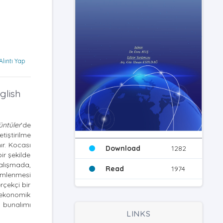
Alıntı Yap
glish
üntüler
’de
tiştirilme
ır. Kocası
Download
1282
ir şekilde
çalışmada,
Read
1974
ümlenmesi
rçekçi bir
 ekonomik
 bunalımı
LINKS