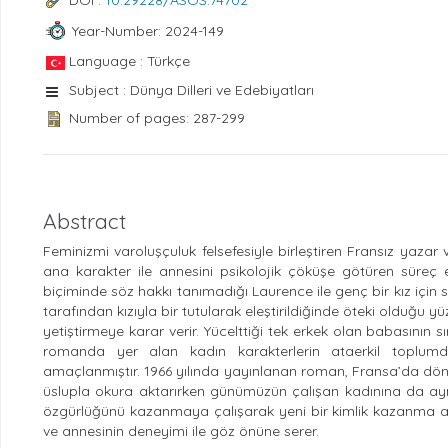
DOI :
10.29228/ASOS.74702
Year-Number: 2024-149
Language : Türkçe
Subject : Dünya Dilleri ve Edebiyatları
Number of pages: 287-299
Abstract
Feminizmi varoluşçuluk felsefesiyle birleştiren Fransız yazar 
ana karakter ile annesini psikolojik çöküşe götüren süreç ele
biçiminde söz hakkı tanımadığı Laurence ile genç bir kız için 
tarafından kızıyla bir tutularak eleştirildiğinde öteki olduğu y
yetiştirmeye karar verir. Yücelttiği tek erkek olan babasının sı
romanda yer alan kadın karakterlerin ataerkil toplumda
amaçlanmıştır. 1966 yılında yayınlanan roman, Fransa’da dönem
üslupla okura aktarırken günümüzün çalışan kadınına da ay
özgürlüğünü kazanmaya çalışarak yeni bir kimlik kazanma ar
ve annesinin deneyimi ile göz önüne serer.