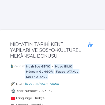
MİDYAT’IN TARİHÎ KENT
YAPILARI VE SOSYO-KÜLTÜREL
MEKÂNSAL DOKUSU
Author
-
Nazlı Ece GEYİK
Musa BİLİK
:
Hüseyin GÜNGÖR
Faysal ATAKUL
Suzan ATAKUL
DOI :
10.29228/ASOS.70050
Year-Number: 2023-142
Language : Türkçe
Subject : Mimarlık