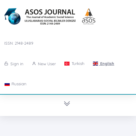
ISSN: 2148-2489
Turkish
English
Sign in
New User
Russian