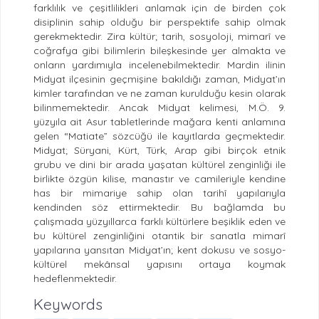
farklılık ve çeşitlilikleri anlamak için de birden çok
disiplinin sahip olduğu bir perspektife sahip olmak
gerekmektedir. Zira kültür; tarih, sosyoloji, mimarî ve
coğrafya gibi bilimlerin bileşkesinde yer almakta ve
onların yardımıyla incelenebilmektedir. Mardin ilinin
Midyat ilçesinin geçmişine bakıldığı zaman, Midyat’ın
kimler tarafından ve ne zaman kurulduğu kesin olarak
bilinmemektedir. Ancak Midyat kelimesi, M.Ö. 9.
yüzyıla ait Asur tabletlerinde mağara kenti anlamına
gelen “Matiate” sözcüğü ile kayıtlarda geçmektedir.
Midyat; Süryani, Kürt, Türk, Arap gibi birçok etnik
grubu ve dini bir arada yaşatan kültürel zenginliği ile
birlikte özgün kilise, manastır ve camileriyle kendine
has bir mimariye sahip olan tarihî yapılarıyla
kendinden söz ettirmektedir. Bu bağlamda bu
çalışmada yüzyıllarca farklı kültürlere beşiklik eden ve
bu kültürel zenginliğini otantik bir sanatla mimarî
yapılarına yansıtan Midyat’ın; kent dokusu ve sosyo-
kültürel mekânsal yapısını ortaya koymak
hedeflenmektedir.
Keywords