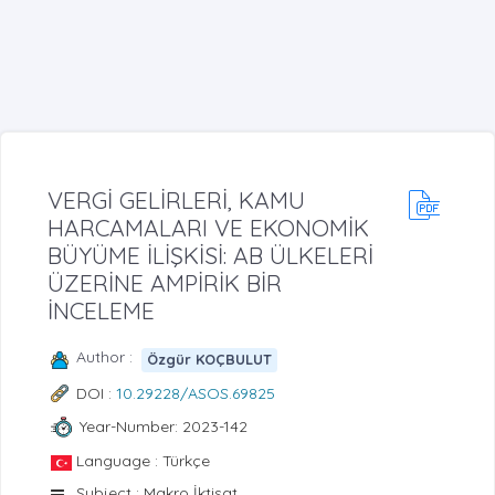
VERGİ GELİRLERİ, KAMU
HARCAMALARI VE EKONOMİK
BÜYÜME İLİŞKİSİ: AB ÜLKELERİ
ÜZERİNE AMPİRİK BİR
İNCELEME
Author :
Özgür KOÇBULUT
DOI :
10.29228/ASOS.69825
Year-Number: 2023-142
Language : Türkçe
Subject : Makro İktisat