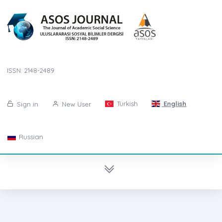
ISSN: 2148-2489
Turkish
English
Sign in
New User
Russian