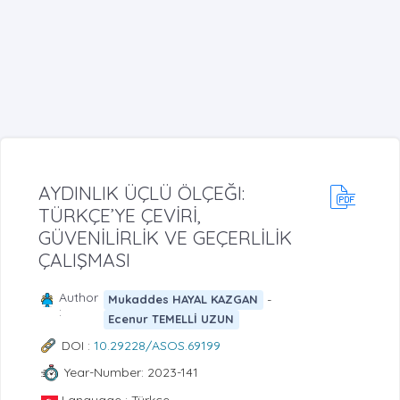
AYDINLIK ÜÇLÜ ÖLÇEĞI:
TÜRKÇE’YE ÇEVİRİ,
GÜVENİLİRLİK VE GEÇERLİLİK
ÇALIŞMASI
Author
-
Mukaddes HAYAL KAZGAN
:
Ecenur TEMELLİ UZUN
DOI :
10.29228/ASOS.69199
Year-Number: 2023-141
Language : Türkçe