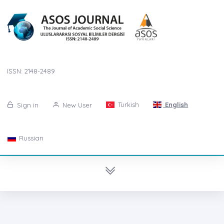
ISSN: 2148-2489
Turkish
English
Sign in
New User
Russian