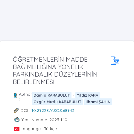
ÖĞRETMENLERİN MADDE
BAĞIMLILIĞINA YÖNELİK
FARKINDALIK DÜZEYLERİNİN
BELİRLENMESİ
Author
-
Damla KARABULUT
Yıldız KARA
:
Özgür Mutlu KARABULUT
İlhami ŞAHİN
DOI :
10.29228/ASOS.68943
Year-Number: 2023-140
Language : Türkçe