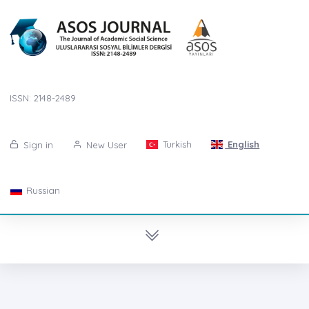
ISSN: 2148-2489
Turkish
English
Sign in
New User
Russian