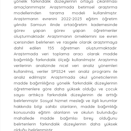
yönelik farkındalık düzeylerinin ortaya ‎çıkarılması
amaçlanmmıştır. ‎Araştırmada betimsel araştırma
modellerinden tarama modeli kullanılmıştır.
‎Araştırmanın evrenini 2022-2023 eğitim öğretim
yılında Samsun ilinde ortaöğretim kademesinde
görev yapan görev yapan ‎öğretmenler
oluşturmaktadır. Araştırmanın örneklemini ise evren
içerisinden belirlenen ve rasgele ‎olarak araştırmaya
dahil edilen 155 öğretmen oluşturmaktadır.
‎Araştırmada veri toplama aracı olarak madde
bağımlılığı farkındalık ‎ölçeği kullanılmıştır.‎ Araştırma
verilerinin analizinde nicel veri analiz yönemleri
kullanılmış, veriler SPSS24 veri analiz programı ile
analiz edilmiştir. ‎Araştırmada okul yöneticilerinin
madde bağımlılığına yönelik farkındalık düzeylerinin
‎öğretmenlere göre daha yüksek olduğu ve çocuk
sayısı arttıkça farkındalık düzeylerinin de arttığı
‎belirlenmiştir. Sosyal hizmet mesleği ve ilgili ‎kurumlar
hakkında bilgi sahibi olanların, madde bağımlılığı
konusunda eğitim ‎alanların ve okulun bulunduğu
mahallede madde bağımlısı ‎birey olduğunu
belirtenlerin farkındalık düzeylerinin daha yüksek
‎olduğu belirlenmiştir.