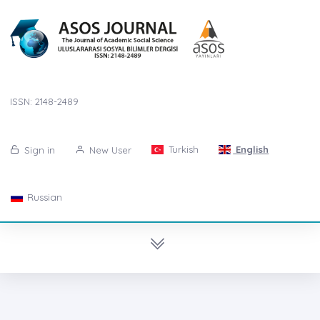
ISSN: 2148-2489
Turkish
English
Sign in
New User
Russian