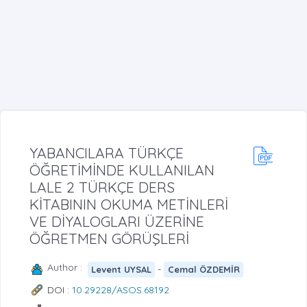
YABANCILARA TÜRKÇE
ÖĞRETİMİNDE KULLANILAN
LALE 2 TÜRKÇE DERS
KİTABININ OKUMA METİNLERİ
VE DİYALOGLARI ÜZERİNE
ÖĞRETMEN GÖRÜŞLERİ
Author :
-
Levent UYSAL
Cemal ÖZDEMİR
DOI :
10.29228/ASOS.68192