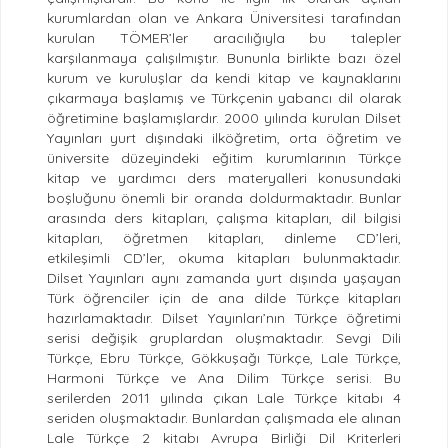
kurumlardan olan ve Ankara Üniversitesi tarafından
kurulan TÖMER’ler aracılığıyla bu talepler
karşılanmaya çalışılmıştır. Bununla birlikte bazı özel
kurum ve kuruluşlar da kendi kitap ve kaynaklarını
çıkarmaya başlamış ve Türkçenin yabancı dil olarak
öğretimine başlamışlardır. 2000 yılında kurulan Dilset
Yayınları yurt dışındaki ilköğretim, orta öğretim ve
üniversite düzeyindeki eğitim kurumlarının Türkçe
kitap ve yardımcı ders materyalleri konusundaki
boşluğunu önemli bir oranda doldurmaktadır. Bunlar
arasında ders kitapları, çalışma kitapları, dil bilgisi
kitapları, öğretmen kitapları, dinleme CD’leri,
etkileşimli CD’ler, okuma kitapları bulunmaktadır.
Dilset Yayınları aynı zamanda yurt dışında yaşayan
Türk öğrenciler için de ana dilde Türkçe kitapları
hazırlamaktadır. Dilset Yayınları’nın Türkçe öğretimi
serisi değişik gruplardan oluşmaktadır. Sevgi Dili
Türkçe, Ebru Türkçe, Gökkuşağı Türkçe, Lale Türkçe,
Harmoni Türkçe ve Ana Dilim Türkçe serisi. Bu
serilerden 2011 yılında çıkan Lale Türkçe kitabı 4
seriden oluşmaktadır. Bunlardan çalışmada ele alınan
Lale Türkçe 2 kitabı Avrupa Birliği Dil Kriterleri