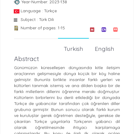
Year-Number: 2023-138
Language : Türkçe
Subject : Türk Dili
Number of pages: 1-15
Turkish
English
Abstract
Günümüzün küreselleşen dünyasında kitle iletişim
araçlarının gelişmesiyle dünya küçük bir köy haline
gelmiştir. Bununla birlikte insanlar farklı yerleri ve
kültürleri tanımak istemiş ve ana dilden başka bir de
farklı milletlerin dillerini öğrenme merakı doğmuştur.
Kültürlerin birbirlerini bu denli etkilediği bir dünyada
Türkçe de yabancılar tarafından çok öğrenilen diller
grubuna girmiştir. Bunun sonucu olarak farklı kurum
ve kuruluşlar gerek öğretmen desteğiyle, gerekse de
çıkarılan Türkçe yayınlarla Türkçenin yabancı dil
olarak öğretilmesinde ihtiyacı karşılamaya
çalışmışlardır. Bu konu ile ilgili ilk olarak açılan