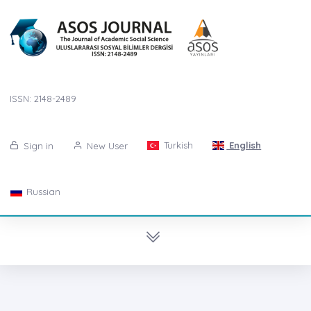
ISSN: 2148-2489
Turkish
English
Sign in
New User
Russian