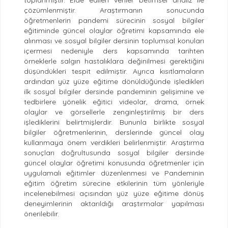
çözümlenmiştir. Araştırmanın sonucunda
öğretmenlerin pandemi sürecinin sosyal bilgiler
eğitiminde güncel olaylar öğretimi kapsamında ele
alınması ve sosyal bilgiler dersinin toplumsal konuları
içermesi nedeniyle ders kapsamında tarihten
örneklerle salgın hastalıklara değinilmesi gerektiğini
düşündükleri tespit edilmiştir. Ayrıca kısıtlamaların
ardından yüz yüze eğitime dönüldüğünde işledikleri
ilk sosyal bilgiler dersinde pandeminin gelişimine ve
tedbirlere yönelik eğitici videolar, drama, örnek
olaylar ve görsellerle zenginleştirilmiş bir ders
işlediklerini belirtmişlerdir. Bununla birlikte sosyal
bilgiler öğretmenlerinin, derslerinde güncel olay
kullanmaya önem verdikleri belirlenmiştir. Araştırma
sonuçları doğrultusunda sosyal bilgiler dersinde
güncel olaylar öğretimi konusunda öğretmenler için
uygulamalı eğitimler düzenlenmesi ve Pandeminin
eğitim öğretim sürecine etkilerinin tüm yönleriyle
incelenebilmesi açısından yüz yüze eğitime dönüş
deneyimlerinin aktarıldığı araştırmalar yapılması
önerilebilir.