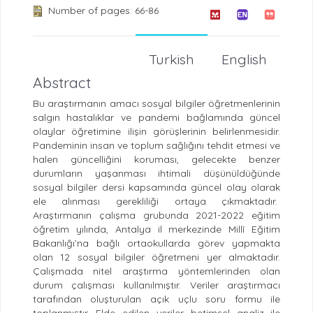
Number of pages: 66-86
Turkish
English
Abstract
Bu araştırmanın amacı sosyal bilgiler öğretmenlerinin
salgın hastalıklar ve pandemi bağlamında güncel
olaylar öğretimine ilişin görüşlerinin belirlenmesidir.
Pandeminin insan ve toplum sağlığını tehdit etmesi ve
halen güncelliğini koruması, gelecekte benzer
durumların yaşanması ihtimali düşünüldüğünde
sosyal bilgiler dersi kapsamında güncel olay olarak
ele alınması gerekliliği ortaya çıkmaktadır.
Araştırmanın çalışma grubunda 2021-2022 eğitim
öğretim yılında, Antalya il merkezinde Millî Eğitim
Bakanlığı’na bağlı ortaokullarda görev yapmakta
olan 12 sosyal bilgiler öğretmeni yer almaktadır.
Çalışmada nitel araştırma yöntemlerinden olan
durum çalışması kullanılmıştır. Veriler araştırmacı
tarafından oluşturulan açık uçlu soru formu ile
toplanmıştır. Elde edilen veriler betimsel analiz ile