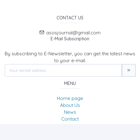
CONTACT US
asosjournal@gmail.com
E-Mail Subscription
By subscribing to E-Newsletter, you can get the latest news
to your e-mail.
MENU
Home page
About Us
News
Contact
The Journal of Academic Social Science/Uluslararası
Sosyal Bilimler Dergisi