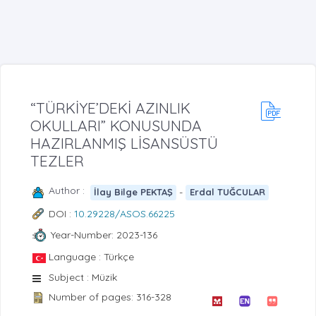
“TÜRKİYE’DEKİ AZINLIK
OKULLARI” KONUSUNDA
HAZIRLANMIŞ LİSANSÜSTÜ
TEZLER
Author :
-
İlay Bilge PEKTAŞ
Erdal TUĞCULAR
DOI :
10.29228/ASOS.66225
Year-Number: 2023-136
Language : Türkçe
Subject : Müzik
Number of pages: 316-328