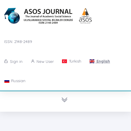
ISSN: 2148-2489
Turkish
English
Sign in
New User
Russian