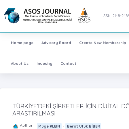
ISSN: 2148-248
Home page
Advisory Board
Create New Membership
About Us
Indexing
Contact
TÜRKİYE’DEKİ ŞİRKETLER İÇİN DİJİTAL
ARAŞTIRILMASI
Author :
-
Müge KLEIN
Berat Ufuk BİBER