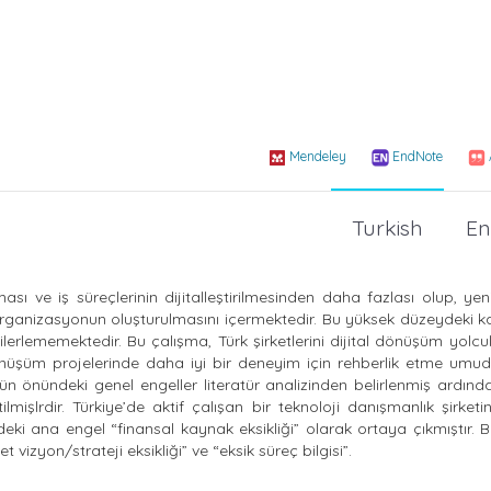
Mendeley
EndNote
Turkish
En
ması ve iş süreçlerinin dijitalleştirilmesinden daha fazlası olup, yeni 
e organizasyonun oluşturulmasını içermektedir. Bu yüksek düzeydeki k
erlememektedir. Bu çalışma, Türk şirketlerini dijital dönüşüm yolcu
l dönüşüm projelerinde daha iyi bir deneyim için rehberlik etme umud
ün önündeki genel engeller literatür analizinden belirlenmiş ardı
işlrdir. Türkiye’de aktif çalışan bir teknoloji danışmanlık şirket
i ana engel “finansal kaynak eksikliği” olarak ortaya çıkmıştır. B
t vizyon/strateji eksikliği” ve “eksik süreç bilgisi”.