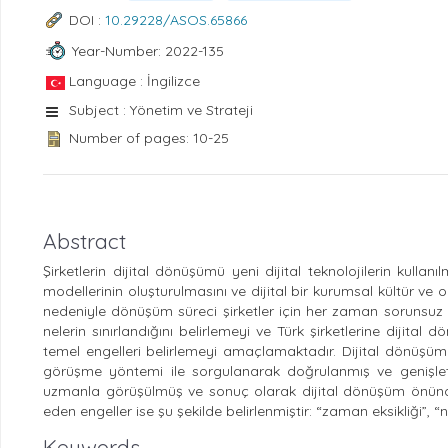
DOI :
10.29228/ASOS.65866
Year-Number: 2022-135
Language : İngilizce
Subject : Yönetim ve Strateji
Number of pages: 10-25
Abstract
Şirketlerin dijital dönüşümü yeni dijital teknolojilerin kullanıl
modellerinin oluşturulmasını ve dijital bir kurumsal kültür v
nedeniyle dönüşüm süreci şirketler için her zaman sorunsuz il
nelerin sınırlandığını belirlemeyi ve Türk şirketlerine dijita
temel engelleri belirlemeyi amaçlamaktadır. Dijital dönüşüm
görüşme yöntemi ile sorgulanarak doğrulanmış ve genişletilm
uzmanla görüşülmüş ve sonuç olarak dijital dönüşüm önündek
eden engeller ise şu şekilde belirlenmiştir: “zaman eksikliği”, “ne
Keywords