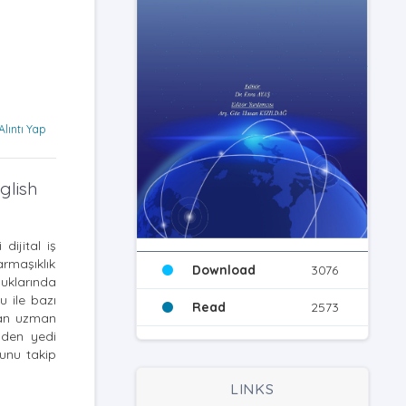
Alıntı Yap
glish
dijital iş
armaşıklık
Download
3076
luklarında
u ile bazı
Read
2573
ndan uzman
inden yedi
unu takip
LINKS