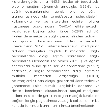
kişilerden görüş alma, %63.5’i başka bir tedavi şekli
olup olmadığını öğrenmek amacıyla, %35.6’sı ise
sağlık çalışanlarından gerekli bilgi ve eğitimi
alamaması nedeniyle internet/sosyal medya sitelerini
kullanmakta ve bu sitelerden edinilen bilgiler
hastaneye başvurmasını (%40.4) etkilemektedir.
Hastaneye başvurmadan önce %29.8’i edindiği
fikirleri denemekte ve sağlık personelinden tedavinin
bu yönde düzenlenmesini talep etmektedir.
Ebeveynlerin %73.1’i internetten/sosyal medyadan
aldıkları tavsiyeleri faydalı bulmaktadır. Sağlık
personelinden aldığı eğitim sonrasında sağlık
personeline ulaşmanın zor olması (%61.5) ve eğitim
sonrasında aklına gelen soruları soramama (%52.9)
nedenleriyle sağlık personelinden aldığı eğitimleri
mutlaka internetten araştırdığını (%78.8)
belirtmişlerdir. Besin alerjisi gibi hastalıkların tedavi ve
yönetimine ilişkin sürekli, ulaşılabilir danışma ve
destek birimlerinin oluşturulması, sosyal medyada
kullanılan sitelerde yer alan bilgilerin sağlık kuruluşları
bağlantılarıyla paylaşılması ve sağlık çalışanlarının bu
konuda farkındalıklarının arttırılması önerilmektedir.