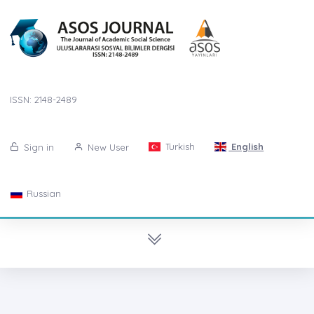
ISSN: 2148-2489
Turkish
English
Sign in
New User
Russian