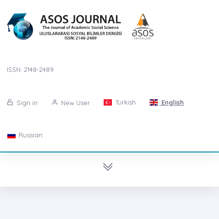
ISSN: 2148-2489
Turkish
English
Sign in
New User
Russian