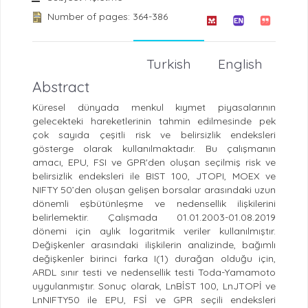
Number of pages: 364-386
Turkish
English
Abstract
Küresel dünyada menkul kıymet piyasalarının
gelecekteki hareketlerinin tahmin edilmesinde pek
çok sayıda çeşitli risk ve belirsizlik endeksleri
gösterge olarak kullanılmaktadır. Bu çalışmanın
amacı, EPU, FSI ve GPR'den oluşan seçilmiş risk ve
belirsizlik endeksleri ile BIST 100, JTOPI, MOEX ve
NIFTY 50’den oluşan gelişen borsalar arasındaki uzun
dönemli eşbütünleşme ve nedensellik ilişkilerini
belirlemektir. Çalışmada 01.01.2003-01.08.2019
dönemi için aylık logaritmik veriler kullanılmıştır.
Değişkenler arasındaki ilişkilerin analizinde, bağımlı
değişkenler birinci farka I(1) durağan olduğu için,
ARDL sınır testi ve nedensellik testi Toda-Yamamoto
uygulanmıştır. Sonuç olarak, LnBİST 100, LnJTOPİ ve
LnNIFTY50 ile EPU, FSİ ve GPR seçili endeksleri