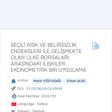
SEÇİLİ RİSK VE BELİRSİZLİK
ENDEKSLERİ İLE GELİŞMEKTE
OLAN ÜLKE BORSALARI
ARASİNDAKİ İLİŞKİLER:
EKONOMETRİK BİR UYGULAMA
Author :
-
Metin YİĞİTUŞAĞI
Erkan ALSU
DOI :
10.29228/ASOS.63898
Year-Number: 2022-132
Language : Türkçe
Subject : İşletme