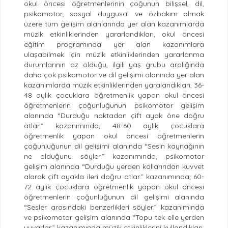
okul öncesi öğretmenlerinin çoğunun bilişsel, dil,
psikomotor, sosyal duygusal ve özbakım olmak
üzere tüm gelişim alanlarında yer alan kazanımlarda
müzik etkinliklerinden yararlandıkları, okul öncesi
eğitim programında yer alan kazanımlara
ulaşabilmek için müzik etkinliklerinden yararlanma
durumlarının az olduğu, ilgili yaş grubu aralığında
daha çok psikomotor ve dil gelişimi alanında yer alan
kazanımlarda müzik etkinliklerinden yaralandıkları, 36-
48 aylık çocuklara öğretmenlik yapan okul öncesi
öğretmenlerin çoğunluğunun psikomotor gelişim
alanında “Durduğu noktadan çift ayak öne doğru
atlar.” kazanımında, 48-60 aylık çocuklara
öğretmenlik yapan okul öncesi öğretmenlerin
çoğunluğunun dil gelişimi alanında “Sesin kaynağının
ne olduğunu söyler.” kazanımında, psikomotor
gelişim alanında “Durduğu yerden kollarından kuvvet
alarak çift ayakla ileri doğru atlar.” kazanımında, 60-
72 aylık çocuklara öğretmenlik yapan okul öncesi
öğretmenlerin çoğunluğunun dil gelişimi alanında
“Sesler arasındaki benzerlikleri söyler.” kazanımında
ve psikomotor gelişim alanında “Topu tek elle yerden
yuvarlar.” kazanımında müzik etkinliklerini kullandıkları,