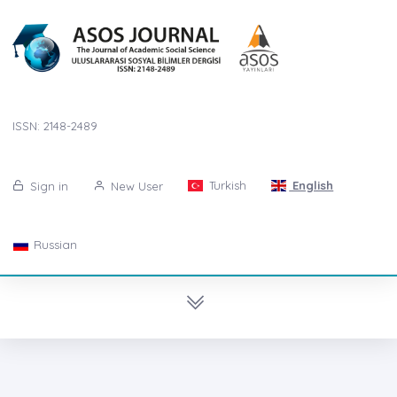
ISSN: 2148-2489
Turkish
English
Sign in
New User
Russian