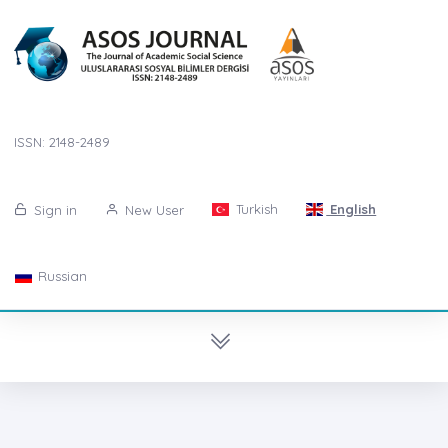
ISSN: 2148-2489
Turkish
English
Sign in
New User
Russian