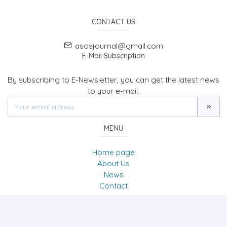
CONTACT US
asosjournal@gmail.com
E-Mail Subscription
By subscribing to E-Newsletter, you can get the latest news
to your e-mail.
MENU
Home page
About Us
News
Contact
The Journal of Academic Social Science/Uluslararası
Sosyal Bilimler Dergisi