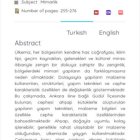
Subject : Mimarlık
Number of pages: 255-276
Turkish
English
Abstract
Ülkemiz, her bölgesinin kendine has coğrafyası, iklim
tipi, geçim kaynakları, gelenekleri ve kültürel mirası
itibariyle zengin bir dokuya sahiptir. Bu zenginlik,
bölgelerdeki mimari yapıların da farklılaşmasına
neden olmaktadır. Dolayısıyla yapıların malzeme
kullanımları, strüktürleri, yapım teknikleri ve cephe
karakteristik özellikleri de değişkenlik göstermektedir.
Bu çalışmada, Ankara iline bağlı Güdül İlçesinde
bulunan, cephesi ahşap kütüklerle oluşturulan
yapıların yapım teknikleri, malzeme bilgileri ve
özellikle cephe karakteristik özelliklerinden
bahsedilmektedir. Ahşap; doğayla uyumlu, kolay
işlenebilir, genellikle rahat ulaşılabilir bir malzeme
olduğundan, ülkemizde yaygın kullanılmaktadır.
Çalışmaya konu olan cephesi ahşap kütüklerle