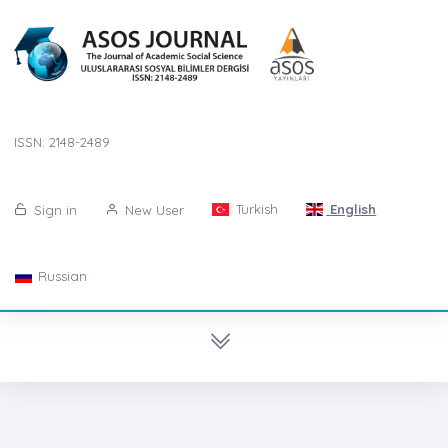
ISSN: 2148-2489
Turkish
English
Sign in
New User
Russian