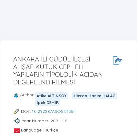
ANKARA İLİ GÜDÜL İLÇESİ
AHŞAP KÜTÜK CEPHELİ
YAPILARIN TİPOLOJİK AÇIDAN
DEĞERLENDİRİLMESİ
Author
-
Atike ALTINSOY
Hicran Hanım HALAÇ
:
İpek DEMİR
DOI :
10.29228/ASOS.51354
Year-Number: 2021-118
Language : Türkçe