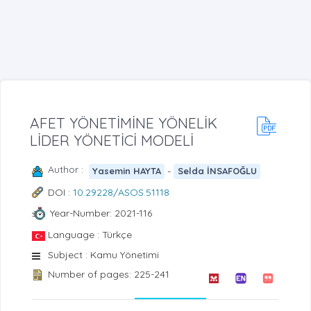
AFET YÖNETİMİNE YÖNELİK
LİDER YÖNETİCİ MODELİ
Author :
-
Yasemin HAYTA
Selda İNSAFOĞLU
DOI :
10.29228/ASOS.51118
Year-Number: 2021-116
Language : Türkçe
Subject : Kamu Yönetimi
Number of pages: 225-241