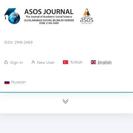
ISSN: 2148-2489
Turkish
English
Sign in
New User
Russian