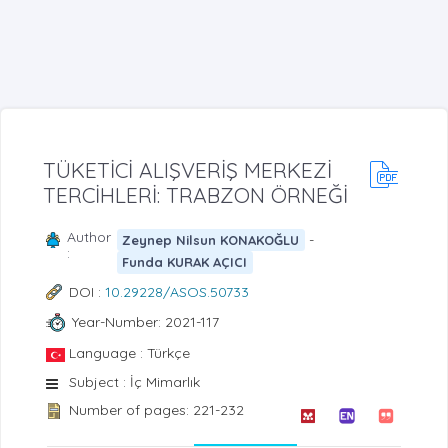
TÜKETİCİ ALIŞVERİŞ MERKEZİ
TERCİHLERİ: TRABZON ÖRNEĞİ
Author
-
Zeynep Nilsun KONAKOĞLU
:
Funda KURAK AÇICI
DOI :
10.29228/ASOS.50733
Year-Number: 2021-117
Language : Türkçe
Subject : İç Mimarlık
Number of pages: 221-232