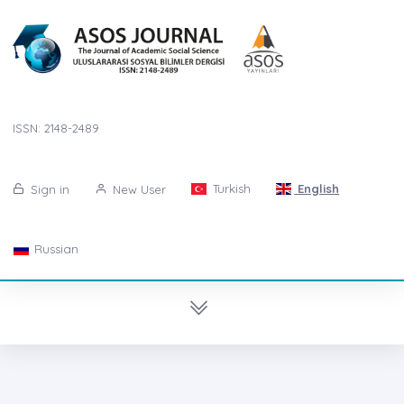
ISSN: 2148-2489
Turkish
English
Sign in
New User
Russian