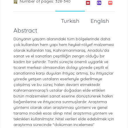
Number of pages: 328-340
Turkish
English
Abstract
Dünyanın yaşam alanındaki tüm bölgelerinde daha
çok kullanılan hem yapı hem heykel-rölyef malzemesi
olarak kullanılan taş, Kahramanmaraş, Anadolu’da
sanat ve el sanatları çeşitliliğin zengin olduğu bir
kadim bir şehirdir. Tarihi süreçte önemli uygarlık ve
ticaret merkezi olmasından dolayı yörede çeşitli el
sanatlarına karşı duyulan ihtiyaç artmış, bu ihtiyaçlar
yörede yetişen ustaların eserleriyle giderilmeye
çalışılmış ve bu süreç halen devam etmektedir.
Kahramanmaraş’lı ustalar doğadan elde ettikleri
bütün malzemeleri sanat eserine dönüştürerek halkın
beğenilerine ve ihtiyacına sunmuşlardır. Araştırma
yöntemi olarak alan araştırması yöntemi ve genel
tarama modeli esas alınıp nitel araştırma yöntem ve
teknikleri kullanılmıştır. Nitel verileri elde edebilmek için
araştırma sürecinde “doküman incelemesi”