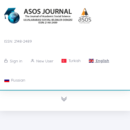
ISSN: 2148-2489
Turkish
English
Sign in
New User
Russian