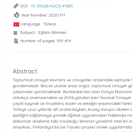
DOI :
10.29228/ASOS.47685
Year-Number: 2020-111
Language : Türkçe
Subject : Eğitim Bilimleri
Number of pages: 591-614
Abstract
Toplumsal cinsiyet kavramı ve cinsiyetler arasındaki eşitsi
gündemdedir. Birçok uluslar arası örgüt, toplumsal cinsiyet 
çalışmalar yürütmektedir. Bunlardan biri olan Dünya Ekonomik 
oldukça önemsemekte ve 2006 yılından beri 'Küresel Cinsiyet E
çeşitli kaynak ve fırsatlara, kadın ve erkeğin erişimindeki far
Türkiye uzun yıllardır alt sıralardayken; Kuzey Avrupa ülkeleri is
eşitliğini sağlamaya yönelik eğitsel uygulamaları hakkında m
döküman analizine tabi tutulduğu feminist yönelimli nitel bir 
anaokulu, Finlandiya'da ise Tasuko projesi örnek uygulamala