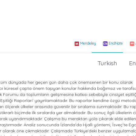
Mendeley
EndNote
Turkish
En
zlik tüm dünyada her geçen gün daha çok önemsenen bir konu olarak
gibi küresel çapta önem taşıyan konular hakkında bağımsız ve tarafsı
Forumu da toplumların gelişmesine katkısı sebebiyle cinsiyet eşitliğ
şitliği Raporları' yayınlamaktadır. Bu raporlar kendine özgü metodol
kları ölçerek ülkeler arasında güvenilir bir sıralama sunmaktadır. Bu r
tikrarlı biçimde ilk sıralarda yer almaktadır. Bu sonuç ilgili ülkelerin c
erak uyandırmaktadır. Çalışma bu meraktan yola çıkarak elde edilen 
araştırmadır. Analiz sonucunda İzlanda'da Hjalli yöntemi, İsveç'te Ega
r olarak öne çıkmaktadır. Çalışmada Türkiye'deki benzer uygulamal