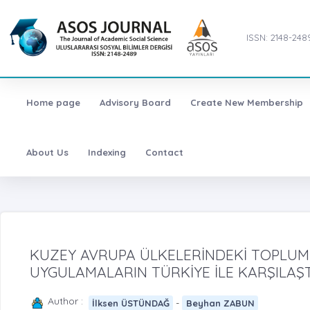
ISSN: 2148-248
Home page
Advisory Board
Create New Membership
About Us
Indexing
Contact
KUZEY AVRUPA ÜLKELERİNDEKİ TOPLUMS
UYGULAMALARIN TÜRKİYE İLE KARŞILAŞT
Author :
-
İlksen ÜSTÜNDAĞ
Beyhan ZABUN