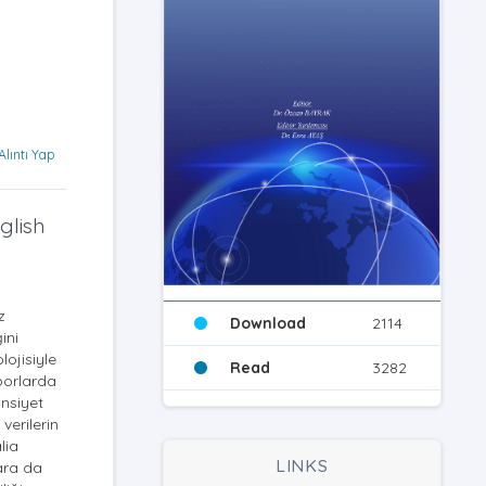
Alıntı Yap
glish
z
Download
2114
ini
ojisiyle
Read
3282
aporlarda
insiyet
verilerin
lia
LINKS
ara da