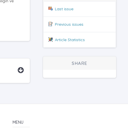
liğin ve
Last issue
Previous issues
Article Statistics
SHARE
MENU