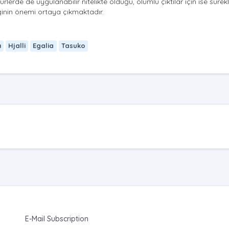
lerde de uygulanabilir nitelikte olduğu, olumlu çıktılar için ise sürekli
iğinin önemi ortaya çıkmaktadır.
ı
Hjalli
Egalia
Tasuko
E-Mail Subscription