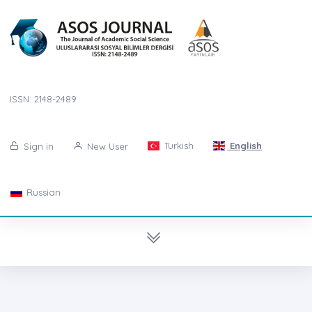
ISSN: 2148-2489
Turkish
English
Sign in
New User
Russian