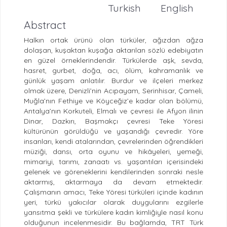
Turkish
English
Abstract
Halkın ortak ürünü olan türküler, ağızdan ağza
dolaşan, kuşaktan kuşağa aktarılan sözlü edebiyatın
en güzel örneklerindendir. Türkülerde aşk, sevda,
hasret, gurbet, doğa, acı, ölüm, kahramanlık ve
günlük yaşam anlatılır. Burdur ve ilçeleri merkez
olmak üzere, Denizli’nin Acıpayam, Serinhisar, Çameli,
Muğla’nın Fethiye ve Köyceğiz’e kadar olan bölümü,
Antalya’nın Korkuteli, Elmalı ve çevresi ile Afyon ilinin
Dinar, Dazkırı, Başmakçı çevresi Teke Yöresi
kültürünün görüldüğü ve yaşandığı çevredir. Yöre
insanları, kendi atalarından, çevrelerinden öğrendikleri
müziği, dansı, orta oyunu ve hikâyeleri, yemeği,
mimariyi, tarımı, zanaatı vs. yaşantıları içerisindeki
gelenek ve göreneklerini kendilerinden sonraki nesle
aktarmış, aktarmaya da devam etmektedir.
Çalışmanın amacı, Teke Yöresi türküleri içinde kadının
yeri, türkü yakıcılar olarak duygularını ezgilerle
yansıtma şekli ve türkülere kadın kimliğiyle nasıl konu
olduğunun incelenmesidir. Bu bağlamda, TRT Türk