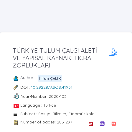
TÜRKİYE TULUM ÇALGI ALETİ
VE YAPISAL KAYNAKLI İCRA
ZORLUKLARI
Author :
İrfan ÇALIK
DOI :
10.29228/ASOS.41931
Year-Number: 2020-103
Language : Türkçe
Subject : Sosyal Bilimler, Etnomüzikoloji
Number of pages: 285-297