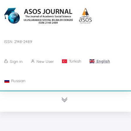
ISSN: 2148-2489
Turkish
English
Sign in
New User
Russian