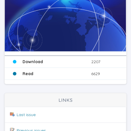
Download
2207
Read
6629
LINKS
Last issue
Previous issues