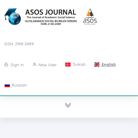
ISSN: 2148-2489
Turkish
English
Sign in
New User
Russian