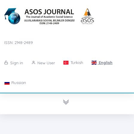
ISSN: 2148-2489
Turkish
English
Sign in
New User
Russian