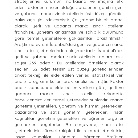
stratejilerine, kurumun markasına ve imajına etki
eden faktörlerin neler olduğu sorusunun yanıtını yerli
ve yabancı marka zincir otellerin üst düzey yönetici
bakış açısıyla irdelenmiştir. Çalışmanın bir alt amacı
olarak, yerli ve yabancı marka zincir otellerin
franchise, yönetim anlaşması ve sahiplik durumuna
göre temel yeteneklere yaklaşımları araştırılmıştır.
Araştırma evreni, İstanbul’daki yerli ve yabancı marka
zincir otel işletmelerinden oluşmaktadır. İstanbul’daki
yerli ve yabancı marka zincir otellerin toplam tesis
sayısı 239 adettir. Bu otellerden örneklem olarak
seçilen 152 adet tesisin üst düzey yöneticilerinden
anket tekniği ile elde edilen veriler, istatistiksel veri
analiz programı kullanılarak analiz edilmiştir. Faktör
analizi sonucunda elde edilen verilere göre, yerli ve
yabancı marka zincir oteller rekabette
önceliklendirdikleri temel yetenekler şunlardır: marka
yönetimi yetenekleri, yönetim ve hizmet yetenekleri,
pazarlama ve satış yönetimi yetenekleri, insan
kaynakları yönetimi yetenekleri ve öğrenen örgütler
yetenekler boyutudur. Bu çerçevede, zincir otel
işletmelerinin küresel rakipleri ile rekabet etmek için;
insan kaynakları yönetimi, öğrenen örgütler,