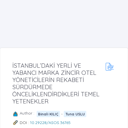
İSTANBUL’DAKİ YERLİ VE
YABANCI MARKA ZİNCİR OTEL
YÖNETİCİLERİN REKABETİ
SÜRDÜRMEDE
ÖNCELİKLENDİRDİKLERİ TEMEL
YETENEKLER
Author :
-
Binali KILIÇ
Tuna USLU
DOI :
10.29228/ASOS.36765