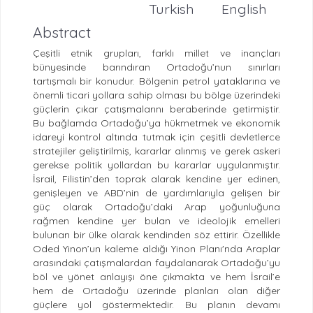
Turkish
English
Abstract
Çeşitli etnik grupları, farklı millet ve inançları
bünyesinde barındıran Ortadoğu’nun sınırları
tartışmalı bir konudur. Bölgenin petrol yataklarına ve
önemli ticari yollara sahip olması bu bölge üzerindeki
güçlerin çıkar çatışmalarını beraberinde getirmiştir.
Bu bağlamda Ortadoğu’ya hükmetmek ve ekonomik
idareyi kontrol altında tutmak için çeşitli devletlerce
stratejiler geliştirilmiş, kararlar alınmış ve gerek askeri
gerekse politik yollardan bu kararlar uygulanmıştır.
İsrail, Filistin’den toprak alarak kendine yer edinen,
genişleyen ve ABD’nin de yardımlarıyla gelişen bir
güç olarak Ortadoğu’daki Arap yoğunluğuna
rağmen kendine yer bulan ve ideolojik emelleri
bulunan bir ülke olarak kendinden söz ettirir. Özellikle
Oded Yinon’un kaleme aldığı Yinon Planı'nda Araplar
arasındaki çatışmalardan faydalanarak Ortadoğu’yu
böl ve yönet anlayışı öne çıkmakta ve hem İsrail’e
hem de Ortadoğu üzerinde planları olan diğer
güçlere yol göstermektedir. Bu planın devamı