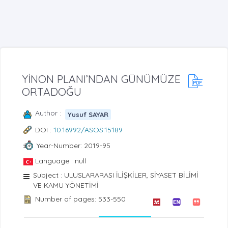
YİNON PLANI’NDAN GÜNÜMÜZE
ORTADOĞU
Author :
Yusuf SAYAR
DOI :
10.16992/ASOS.15189
Year-Number: 2019-95
Language : null
Subject : ULUSLARARASI İLİŞKİLER, SİYASET BİLİMİ
VE KAMU YÖNETİMİ
Number of pages: 533-550