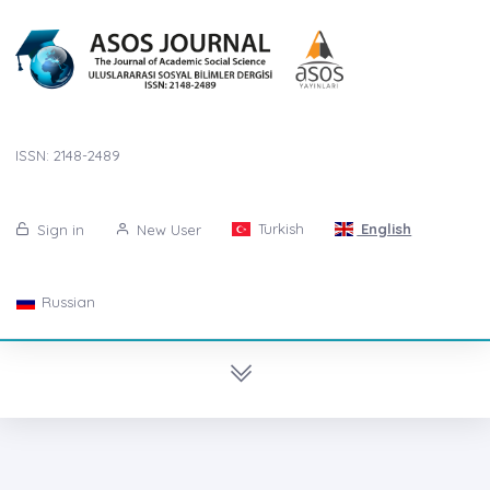
ISSN: 2148-2489
Turkish
English
Sign in
New User
Russian