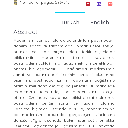
Number of pages: 295-313
Turkish
English
Abstract
Modernizm sonrası olarak adlandırılan postmodern
dönem, sanat ve tasarım dahil olmak üzere sosyal
bilimler içerisinde birçok alanı farklı biçimlerde
etkilemiştir. Modernizmin temelini kavramak,
postmodern yaklaşımı anlayabilmek için gerekli olan
önemli bir aşamadır. Bu bağlamda modernizmin
sanat ve tasarım etkinliklerinin temelini oluşturma
biçiminin; postmodernizmin modernizmi değiştirme
biçimini meydana getirdiği söylenebilir. Bu makalede
modernizm temelinde, postmodernizmin sosyal
bilimler üzerindeki kavramsal etkisi dikkate alınarak,
postmodern içeriğin sanat ve tasarım alanına
yansıma biçimleri üzerinde durulup, modernizm ve
postmodernizm arasında gerçekleşen zincirleme
dönüşüm, “grafik sanatlar bakımından çeşitli örnekler
üzerinde açıklanmaya çalışılmıştır. Bu noktada