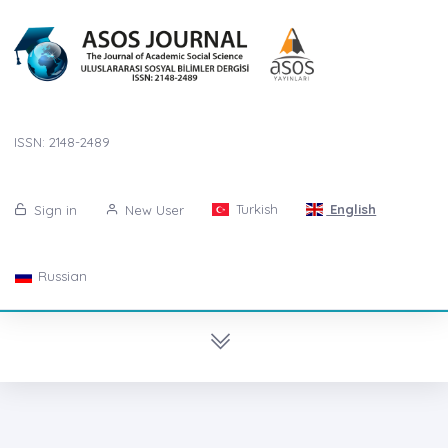
ISSN: 2148-2489
Turkish
English
Sign in
New User
Russian