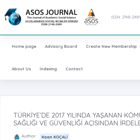
ISSN: 2148-248
Home page
Advisory Board
Create New Membership
About Us
Indexing
Contact
TÜRKİYE’DE 2017 YILINDA YAŞANAN KÖM
SAĞLIĞI VE GÜVENLİĞİ AÇISINDAN İRDEL
Author :
Kaan KOÇALİ