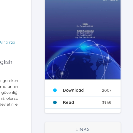
Alıntı Yap
glish
sı gereken
şmalarının
Download
2007
 güvenliği
miş olursa
Read
3968
evletin el
LINKS