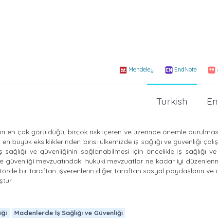
Mendeley
EndNote
Turkish
En
ın en çok görüldüğü, birçok risk içeren ve üzerinde önemle durulma
n büyük eksikliklerinden birisi ülkemizde iş sağlığı ve güvenliği çalı
ğlığı ve güvenliğinin sağlanabilmesi için öncelikle iş sağlığı ve
 ve güvenliği mevzuatındaki hukuki mevzuatlar ne kadar iyi düzenlen
rde bir taraftan işverenlerin diğer taraftan sosyal paydaşların ve d
tur.
iği
Madenlerde İş Sağlığı ve Güvenliği