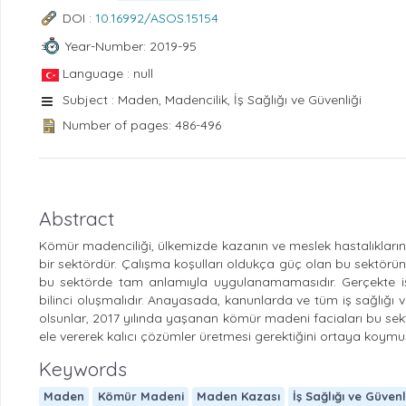
DOI :
10.16992/ASOS.15154
Year-Number: 2019-95
Language : null
Subject : Maden, Madencilik, İş Sağlığı ve Güvenliği
Number of pages: 486-496
Abstract
Kömür madenciliği, ülkemizde kazanın ve meslek hastalıkların
bir sektördür. Çalışma koşulları oldukça güç olan bu sektörün e
bu sektörde tam anlamıyla uygulanamamasıdır. Gerçekte iş sa
bilinci oluşmalıdır. Anayasada, kanunlarda ve tüm iş sağlığı
olsunlar, 2017 yılında yaşanan kömür madeni faciaları bu sektö
ele vererek kalıcı çözümler üretmesi gerektiğini ortaya koymuş
Keywords
Maden
Kömür Madeni
Maden Kazası
İş Sağlığı ve Güvenl