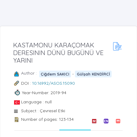
KASTAMONU KARAÇOMAK
DERESININ DÜNÜ BUGÜNÜ VE
YARINI
Author :
-
Çiğdem SAKICI
Gülşah KENDİRCİ
DOI :
10.16992/ASOS.15090
Year-Number: 2019-94
Language : null
Subject : Çevresel Etki
Number of pages: 123-134