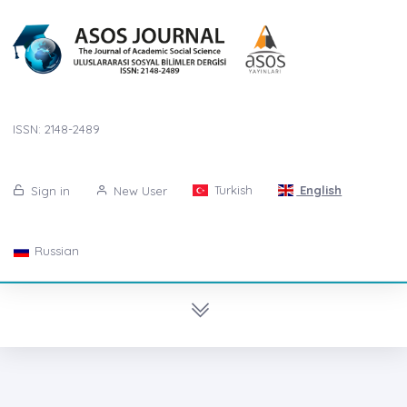
ISSN: 2148-2489
Turkish
English
Sign in
New User
Russian