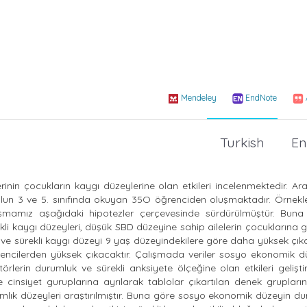
Mendeley
EndNote
Turkish
En
inin çocukların kaygı düzeylerine olan etkileri incelenmektedir. Ar
okulun 3 ve 5. sınıfında okuyan 35O öğrenciden oluşmaktadır. Örnek
ışmamız aşağıdaki hipotezler çerçevesinde sürdürülmüştür. Buna
kli kaygı düzeyleri, düşük SBD düzeyine sahip ailelerin çocuklarına
 ve sürekli kaygı düzeyi 9 yaş düzeyindekilere göre daha yüksek çıka
ğrencilerden yüksek çıkacaktır. Çalışmada veriler sosyo ekonomik d
örlerin durumluk ve sürekli anksiyete ölçeğine olan etkileri gelişti
 cinsiyet guruplarına ayrılarak tablolar çıkartılan denek grupları
lamlık düzeyleri araştırılmıştır. Buna göre sosyo ekonomik düzeyin d