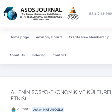
ISSN: 2148-248
Home page
Advisory Board
Create New Membership
About Us
Indexing
Contact
AİLENİN SOSYO-EKONOMİK VE KÜLTÜRE
ETKİSİ
Author :
Aşkım HATUNOĞLU