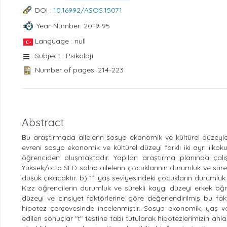
DOI :
10.16992/ASOS.15071
Year-Number: 2019-95
Language : null
Subject : Psikoloji
Number of pages: 214-223
Abstract
Bu araştırmada ailelerin sosyo ekonomik ve kültürel düzeyler
evreni sosyo ekonomik ve kültürel düzeyi farklı iki ayrı ilk
öğrenciden oluşmaktadır. Yapılan araştırma planında çal
Yüksek/orta SED sahip ailelerin çocuklarının durumluk ve süre
düşük çıkacaktır. b) 11 yaş seviyesindeki çocukların durumluk
Kızz öğrencilerin durumluk ve sürekli kaygı düzeyi erkek ö
düzeyi ve cinsiyet faktörlerine göre değerlendirilmiş bu fakt
hipotez çerçevesinde incelenmiştir. Sosyo ekonomik, yaş ve
edilen sonuçlar "t" testine tabi tutularak hipotezlerimizin an