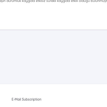
aşın durumluk kaygıda etkisiz sürekli kaygıda etkili olduğu bulunmuşt
E-Mail Subscription