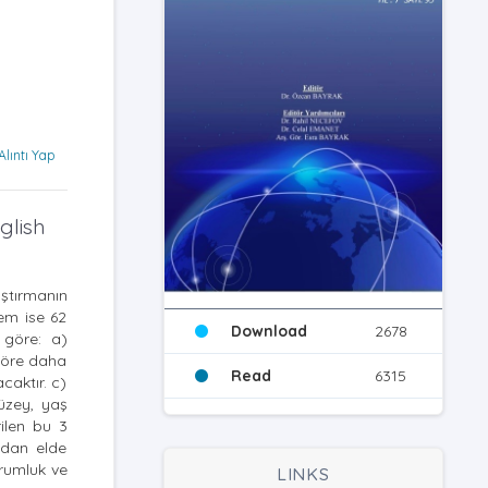
Alıntı Yap
glish
aştırmanın
lem ise 62
Download
2678
 göre: a)
 göre daha
Read
6315
caktır. c)
üzey, yaş
rilen bu 3
ndan elde
urumluk ve
LINKS