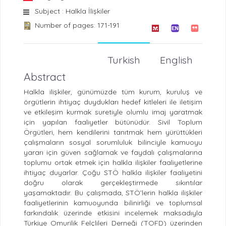
Subject : Halkla İlişkiler
Number of pages: 171-191
Turkish
English
Abstract
Halkla ilişkiler, günümüzde tüm kurum, kuruluş ve
örgütlerin ihtiyaç duydukları hedef kitleleri ile iletişim
ve etkileşim kurmak suretiyle olumlu imaj yaratmak
için yapılan faaliyetler bütünüdür. Sivil Toplum
Örgütleri, hem kendilerini tanıtmak hem yürüttükleri
çalışmaların sosyal sorumluluk bilinciyle kamuoyu
yararı için güven sağlamak ve faydalı çalışmalarına
toplumu ortak etmek için halkla ilişkiler faaliyetlerine
ihtiyaç duyarlar. Çoğu STÖ halkla ilişkiler faaliyetini
doğru olarak gerçekleştirmede sıkıntılar
yaşamaktadır. Bu çalışmada, STÖ’lerin halkla ilişkiler
faaliyetlerinin kamuoyunda bilinirliği ve toplumsal
farkındalık üzerinde etkisini incelemek maksadıyla
Türkiye Omurilik Felçlileri Derneği (TOFD) üzerinden