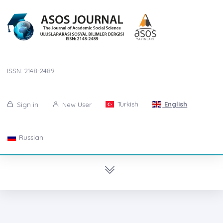
ISSN: 2148-2489
Turkish
English
Sign in
New User
Russian