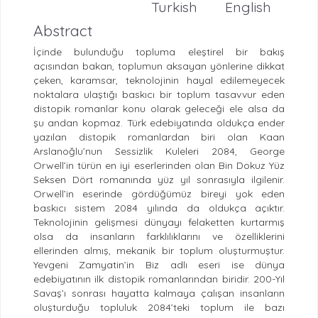
Turkish
English
Abstract
İçinde bulunduğu topluma eleştirel bir bakış
açısından bakan, toplumun aksayan yönlerine dikkat
çeken, karamsar, teknolojinin hayal edilemeyecek
noktalara ulaştığı baskıcı bir toplum tasavvur eden
distopik romanlar konu olarak geleceği ele alsa da
şu andan kopmaz. Türk edebiyatında oldukça ender
yazılan distopik romanlardan biri olan Kaan
Arslanoğlu’nun Sessizlik Kuleleri 2084, George
Orwell’in türün en iyi eserlerinden olan Bin Dokuz Yüz
Seksen Dört romanında yüz yıl sonrasıyla ilgilenir.
Orwell’in eserinde gördüğümüz bireyi yok eden
baskıcı sistem 2084 yılında da oldukça açıktır.
Teknolojinin gelişmesi dünyayı felaketten kurtarmış
olsa da insanların farklılıklarını ve özelliklerini
ellerinden almış, mekanik bir toplum oluşturmuştur.
Yevgeni Zamyatin’in Biz adlı eseri ise dünya
edebiyatının ilk distopik romanlarından biridir. 200-Yıl
Savaş’ı sonrası hayatta kalmaya çalışan insanların
oluşturduğu topluluk 2084’teki toplum ile bazı