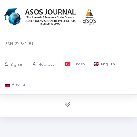
ISSN: 2148-2489
Turkish
English
Sign in
New User
Russian