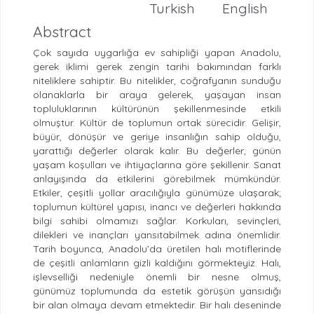
Turkish
English
Abstract
Çok sayıda uygarlığa ev sahipliği yapan Anadolu,
gerek iklimi gerek zengin tarihi bakımından farklı
niteliklere sahiptir. Bu nitelikler, coğrafyanın sunduğu
olanaklarla bir araya gelerek, yaşayan insan
topluluklarının kültürünün şekillenmesinde etkili
olmuştur. Kültür de toplumun ortak sürecidir. Gelişir,
büyür, dönüşür ve geriye insanlığın sahip olduğu,
yarattığı değerler olarak kalır. Bu değerler, günün
yaşam koşulları ve ihtiyaçlarına göre şekillenir. Sanat
anlayışında da etkilerini görebilmek mümkündür.
Etkiler, çeşitli yollar aracılığıyla günümüze ulaşarak;
toplumun kültürel yapısı, inancı ve değerleri hakkında
bilgi sahibi olmamızı sağlar. Korkuları, sevinçleri,
dilekleri ve inançları yansıtabilmek adına önemlidir.
Tarih boyunca, Anadolu’da üretilen halı motiflerinde
de çeşitli anlamların gizli kaldığını görmekteyiz. Halı,
işlevselliği nedeniyle önemli bir nesne olmuş,
günümüz toplumunda da estetik görüşün yansıdığı
bir alan olmaya devam etmektedir. Bir halı deseninde