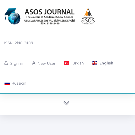
ISSN: 2148-2489
Turkish
English
Sign in
New User
Russian