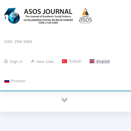
ISSN: 2148-2489
Turkish
English
Sign in
New User
Russian