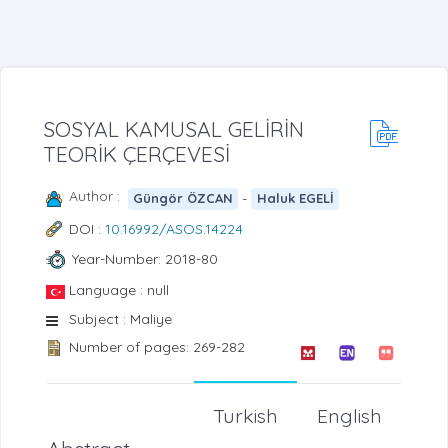
SOSYAL KAMUSAL GELİRİN
TEORİK ÇERÇEVESİ
Author :
-
Güngör ÖZCAN
Haluk EGELİ
DOI :
10.16992/ASOS.14224
Year-Number: 2018-80
Language : null
Subject : Maliye
Number of pages: 269-282
Turkish
English