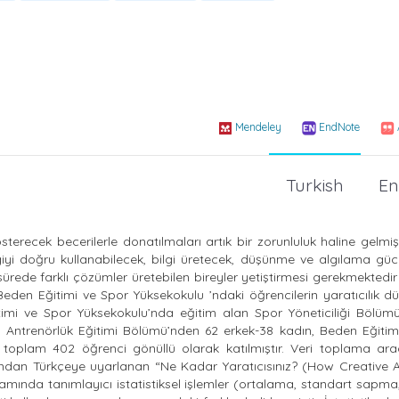
Mendeley
EndNote
Turkish
En
erecek becerilerle donatılmaları artık bir zorunluluk haline gelmiş
lgiyi doğru kullanabilecek, bilgi üretecek, düşünme ve algılama gü
ürede farklı çözümler üretebilen bireyler yetiştirmesi gerekmektedir
eden Eğitimi ve Spor Yüksekokulu ’ndaki öğrencilerin yaratıcılık dü
itimi ve Spor Yüksekokulu’nda eğitim alan Spor Yöneticiliği Bölüm
 Antrenörlük Eğitimi Bölümü’nden 62 erkek-38 kadın, Beden Eğitim
oplam 402 öğrenci gönüllü olarak katılmıştır. Veri toplama arac
fından Türkçeye uyarlanan “Ne Kadar Yaratıcısınız? (How Creative A
ogramında tanımlayıcı istatistiksel işlemler (ortalama, standart sapma