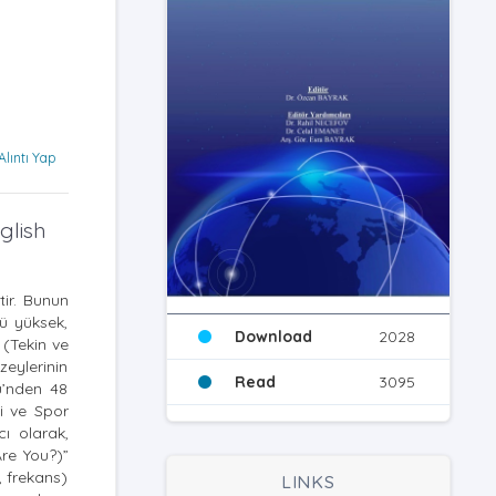
Alıntı Yap
glish
tir. Bunun
cü yüksek,
Download
2028
 (Tekin ve
zeylerinin
Read
3095
ü’nden 48
i ve Spor
ı olarak,
re You?)”
, frekans)
LINKS