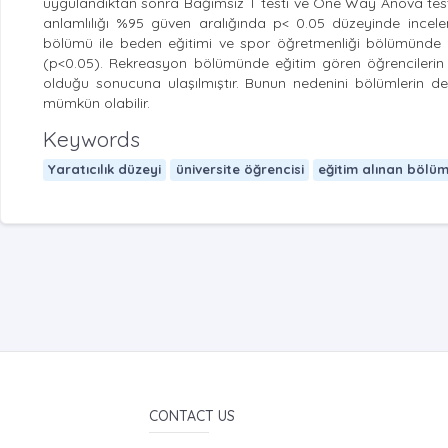
uygulandıktan sonra Bağımsız T testi ve One Way Anova testi ku
anlamlılığı %95 güven aralığında p< 0.05 düzeyinde incelen
bölümü ile beden eğitimi ve spor öğretmenliği bölümünde ok
(p<0.05). Rekreasyon bölümünde eğitim gören öğrencilerin d
olduğu sonucuna ulaşılmıştır. Bunun nedenini bölümlerin de
mümkün olabilir.
Keywords
Yaratıcılık düzeyi
üniversite öğrencisi
eğitim alınan bölü
CONTACT US