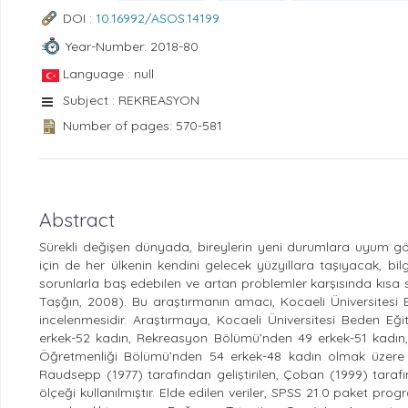
DOI :
10.16992/ASOS.14199
Year-Number: 2018-80
Language : null
Subject : REKREASYON
Number of pages: 570-581
Abstract
Sürekli değişen dünyada, bireylerin yeni durumlara uyum göst
için de her ülkenin kendini gelecek yüzyıllara taşıyacak, bi
sorunlarla baş edebilen ve artan problemler karşısında kısa s
Taşğın, 2008). Bu araştırmanın amacı, Kocaeli Üniversitesi B
incelenmesidir. Araştırmaya, Kocaeli Üniversitesi Beden Eğ
erkek-52 kadın, Rekreasyon Bölümü’nden 49 erkek-51 kadın,
Öğretmenliği Bölümü’nden 54 erkek-48 kadın olmak üzere t
Raudsepp (1977) tarafından geliştirilen, Çoban (1999) tara
ölçeği kullanılmıştır. Elde edilen veriler, SPSS 21.0 paket pr