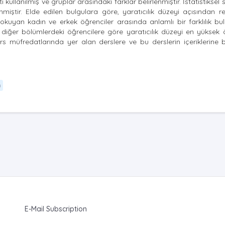
llanılmış ve gruplar arasındaki farklar belirlenmiştir. İstatistiksel 
miştir. Elde edilen bulgulara göre, yaratıcılık düzeyi açısından r
uyan kadın ve erkek öğrenciler arasında anlamlı bir farklılık bu
iğer bölümlerdeki öğrencilere göre yaratıcılık düzeyi en yüksek ö
rs müfredatlarında yer alan derslere ve bu derslerin içeriklerine
m
E-Mail Subscription