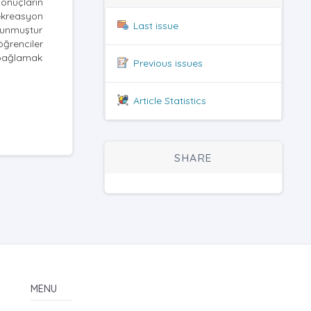
sonuçların
ekreasyon
Last issue
lunmuştur
ğrenciler
 bağlamak
Previous issues
Article Statistics
SHARE
MENU