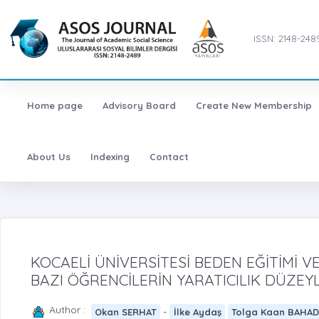
ISSN: 2148-248
Home page
Advisory Board
Create New Membership
About Us
Indexing
Contact
KOCAELİ ÜNİVERSİTESİ BEDEN EĞİTİMİ
BAZI ÖĞRENCİLERİN YARATICILIK DÜZEY
Author :
-
Okan SERHAT
İlke Aydaş
Tolga Kaan BAHAD