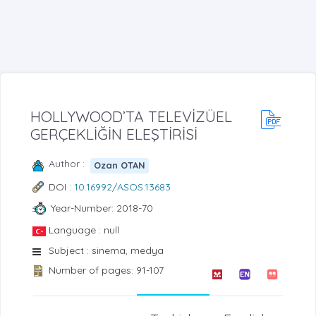
HOLLYWOOD’TA TELEVİZÜEL
GERÇEKLİĞİN ELEŞTİRİSİ
Author :
Ozan OTAN
DOI :
10.16992/ASOS.13683
Year-Number: 2018-70
Language : null
Subject : sinema, medya
Number of pages: 91-107