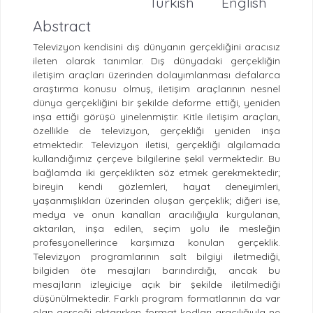
Turkish
English
Abstract
Televizyon kendisini dış dünyanın gerçekliğini aracısız
ileten olarak tanımlar. Dış dünyadaki gerçekliğin
iletişim araçları üzerinden dolayımlanması defalarca
araştırma konusu olmuş, iletişim araçlarının nesnel
dünya gerçekliğini bir şekilde deforme ettiği, yeniden
inşa ettiği görüşü yinelenmiştir. Kitle iletişim araçları,
özellikle de televizyon, gerçekliği yeniden inşa
etmektedir. Televizyon iletisi, gerçekliği algılamada
kullandığımız çerçeve bilgilerine şekil vermektedir. Bu
bağlamda iki gerçeklikten söz etmek gerekmektedir;
bireyin kendi gözlemleri, hayat deneyimleri,
yaşanmışlıkları üzerinden oluşan gerçeklik; diğeri ise,
medya ve onun kanalları aracılığıyla kurgulanan,
aktarılan, inşa edilen, seçim yolu ile mesleğin
profesyonellerince karşımıza konulan gerçeklik.
Televizyon programlarının salt bilgiyi iletmediği,
bilgiden öte mesajları barındırdığı, ancak bu
mesajların izleyiciye açık bir şekilde iletilmediği
düşünülmektedir. Farklı program formatlarının da var
olan gerçeği aktarırken format kodları aracılığıyla ne