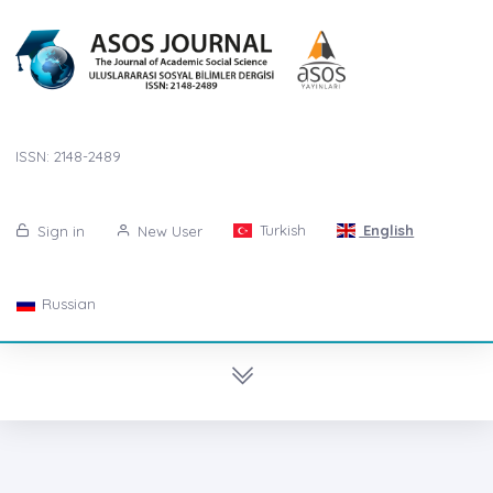
ISSN: 2148-2489
Turkish
English
Sign in
New User
Russian