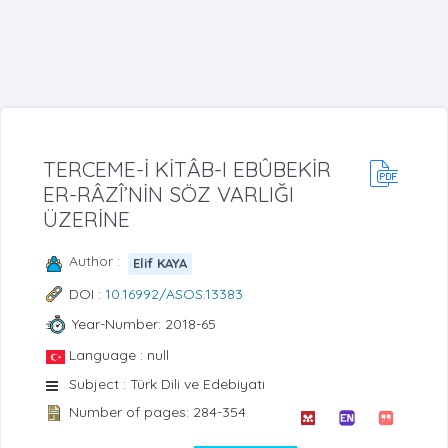
TERCEME-İ KİTÂB-I EBÛBEKİR
ER-RÂZÎ’NİN SÖZ VARLIĞI
ÜZERİNE
Author :
Elif KAYA
DOI :
10.16992/ASOS.13383
Year-Number: 2018-65
Language : null
Subject : Türk Dili ve Edebiyatı
Number of pages: 284-354