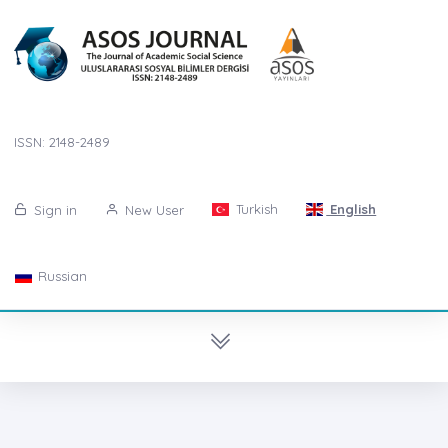
ISSN: 2148-2489
Turkish
English
Sign in
New User
Russian