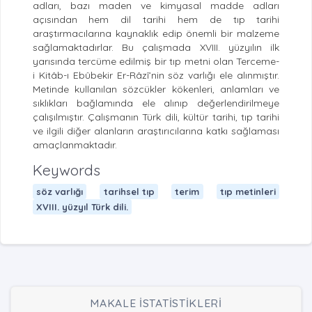
adları, bazı maden ve kimyasal madde adları
açısından hem dil tarihi hem de tıp tarihi
araştırmacılarına kaynaklık edip önemli bir malzeme
sağlamaktadırlar. Bu çalışmada XVIII. yüzyılın ilk
yarısında tercüme edilmiş bir tıp metni olan Terceme-
i Kitâb-ı Ebûbekir Er-Râzî’nin söz varlığı ele alınmıştır.
Metinde kullanılan sözcükler kökenleri, anlamları ve
sıklıkları bağlamında ele alınıp değerlendirilmeye
çalışılmıştır. Çalışmanın Türk dili, kültür tarihi, tıp tarihi
ve ilgili diğer alanların araştırıcılarına katkı sağlaması
amaçlanmaktadır.
Keywords
söz varlığı
tarihsel tıp
terim
tıp metinleri
XVIII. yüzyıl Türk dili.
MAKALE İSTATİSTİKLERİ