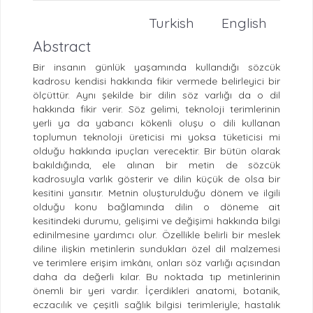
Turkish
English
Abstract
Bir insanın günlük yaşamında kullandığı sözcük
kadrosu kendisi hakkında fikir vermede belirleyici bir
ölçüttür. Aynı şekilde bir dilin söz varlığı da o dil
hakkında fikir verir. Söz gelimi, teknoloji terimlerinin
yerli ya da yabancı kökenli oluşu o dili kullanan
toplumun teknoloji üreticisi mi yoksa tüketicisi mi
olduğu hakkında ipuçları verecektir. Bir bütün olarak
bakıldığında, ele alınan bir metin de sözcük
kadrosuyla varlık gösterir ve dilin küçük de olsa bir
kesitini yansıtır. Metnin oluşturulduğu dönem ve ilgili
olduğu konu bağlamında dilin o döneme ait
kesitindeki durumu, gelişimi ve değişimi hakkında bilgi
edinilmesine yardımcı olur. Özellikle belirli bir meslek
diline ilişkin metinlerin sundukları özel dil malzemesi
ve terimlere erişim imkânı, onları söz varlığı açısından
daha da değerli kılar. Bu noktada tıp metinlerinin
önemli bir yeri vardır. İçerdikleri anatomi, botanik,
eczacılık ve çeşitli sağlık bilgisi terimleriyle; hastalık