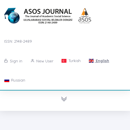
ISSN: 2148-2489
Turkish
English
Sign in
New User
Russian