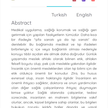
Turkish
English
Abstract
Medikal uygulama, sağlığı korumak ve sağlığı geri
getirmek için yapılan faaliyetlerin tümüdür. Daha kısa
bir ifadeyle “şifa sanatı ya da tıp sanatı” da
denilebilir. Bu bağlamda medikal ve tıp ifadeleri
birbirleriyle iç içe veya bağlantılı olması nedeniyle
konuyu tıbbî açıdan ele almak daha doğrudur. Günlük
yaşamda meslek ahlakı olarak bilinen etik, ahlakın
felsefî boyutu olup, pek çok meslekle yakından ilgilidir.
İnsanlık için önemli mesleklerden olan tıp bilimi için de
etik oldukça önemli bir konudur. Zîra, bu husus
evrensel olup, insan haklarıyla ilgilidir. İnsanların en
önemli ihtiyacı sağlıktır; doktora ve onun yardımcıları
olan diğer sağlık çalışanlarına ihtiyaç duymayan
kimse yoktur. Sağlık alanında çalışanlar, tedavi
sürecinde, insanların en mahrem bilgilerine vakıf
olurlar; ancak, kişisel bilgilere sahip olanlar, bu bilgileri
hukukun zorunlu kıldığı haller dışında ve yasal