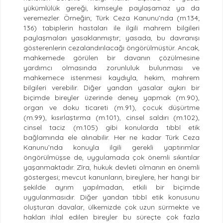
yükümlülük gereği, kimseyle paylaşamaz ya da
veremezler. Örneğin; Türk Ceza Kanunu’nda (m.134;
136) tabiplerin hastaları ile ilgili mahrem bilgileri
paylaşmaları yasaklanmıştır; yasada, bu davranışı
gösterenlerin cezalandırılacağı öngörülmüştür. Ancak,
mahkemede görülen bir davanın çözülmesine
yardımcı olmasında zorunluluk bulunması ve
mahkemece istenmesi kaydıyla, hekim, mahrem
bilgileri verebilir. Diğer yandan yasalar aykırı bir
biçimde bireyler üzerinde deney yapmak (m.90),
organ ve doku ticareti (m.91), çocuk düşürtme
(m.99), kısırlaştırma (m.101), cinsel saldırı (m.102),
cinsel taciz (m.105) gibi konularda tıbbî etik
bağlamında ele alınabilir. Her ne kadar Türk Ceza
Kanunu’nda konuyla ilgili gerekli yaptırımlar
öngörülmüşse de, uygulamada çok önemli sıkıntılar
yaşanmaktadır. Zîra, hukuk devleti olmanın en önemli
göstergesi; mevcut kanunların, bireylere, her hangi bir
şekilde ayrım yapılmadan, etkili bir biçimde
uygulanmasıdır. Diğer yandan tıbbî etik konusunu
oluşturan davalar, ülkemizde çok uzun sürmekte ve
hakları ihlal edilen bireyler bu süreçte çok fazla